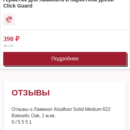
Click Guard
390
₽
за шт.
Подробнее
ОТЗЫВЫ
Отзывы о
Ламинат Alsafloor Solid Medium 622
Baleartic Oak, 1 м.кв.
0
/
5
5
5
1