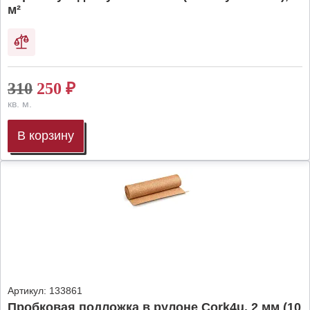
м²
310
250
₽
кв. м.
В корзину
Артикул:
133861
Пробковая подложка в рулоне Cork4u, 2 мм (10