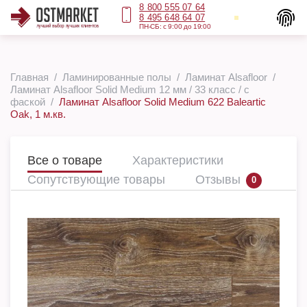
8 800 555 07 64
8 495 648 64 07
ПН-СБ: с 9:00 до 19:00
Главная
Ламинированные полы
Ламинат Alsafloor
Ламинат Alsafloor Solid Medium 12 мм / 33 класс / с
фаской
Ламинат Alsafloor Solid Medium 622 Baleartic
Oak, 1 м.кв.
Все о товаре
Характеристики
Сопутствующие товары
Отзывы
0