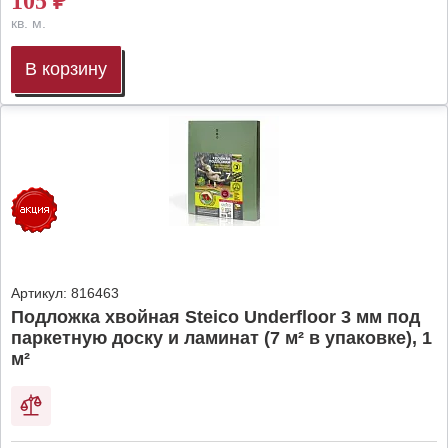
105
₽
кв. м.
В корзину
Артикул:
816463
Подложка хвойная Steico Underfloor 3 мм под
паркетную доску и ламинат (7 м² в упаковке), 1
м²