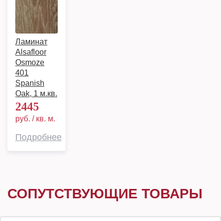
Ламинат
Alsafloor
Osmoze
401
Spanish
Oak, 1 м.кв.
2445
руб. / кв. м.
Подробнее
СОПУТСТВУЮЩИЕ ТОВАРЫ