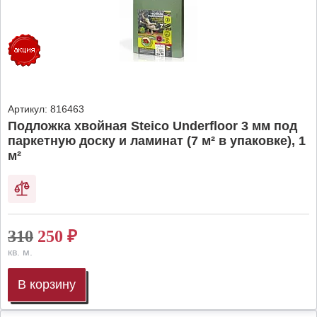
Артикул:
816463
Подложка хвойная Steico Underfloor 3 мм под
паркетную доску и ламинат (7 м² в упаковке), 1
м²
310
250
₽
кв. м.
В корзину