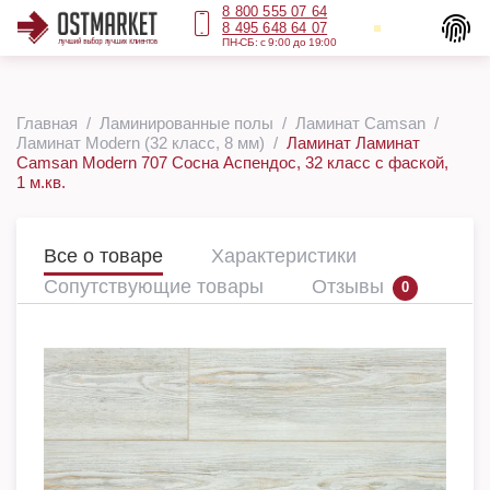
8 800 555 07 64
8 495 648 64 07
ПН-СБ: с 9:00 до 19:00
Главная
Ламинированные полы
Ламинат Camsan
Ламинат Modern (32 класс, 8 мм)
Ламинат Ламинат
Camsan Modern 707 Сосна Аспендос, 32 класс с фаской,
1 м.кв.
Все о товаре
Характеристики
Сопутствующие товары
Отзывы
0