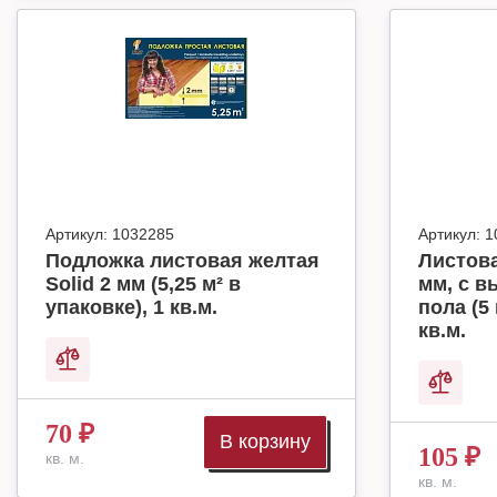
Артикул:
1032285
Артикул:
1
Подложка листовая желтая
Листова
Solid 2 мм (5,25 м² в
мм, с в
упаковке), 1 кв.м.
пола (5 
кв.м.
70
₽
В корзину
105
₽
кв. м.
кв. м.