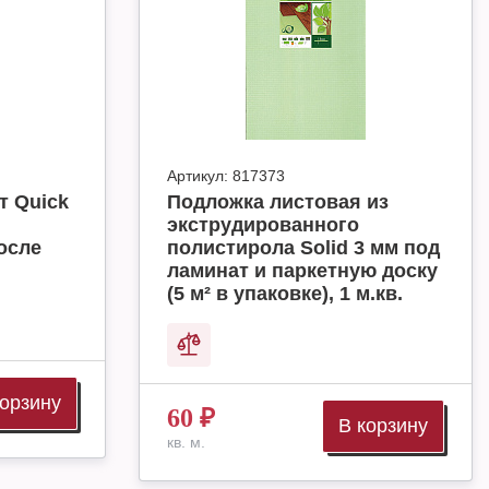
Артикул:
817373
т Quick
Подложка листовая из
экструдированного
осле
полистирола Solid 3 мм под
ламинат и паркетную доску
(5 м² в упаковке), 1 м.кв.
корзину
60
₽
В корзину
кв. м.