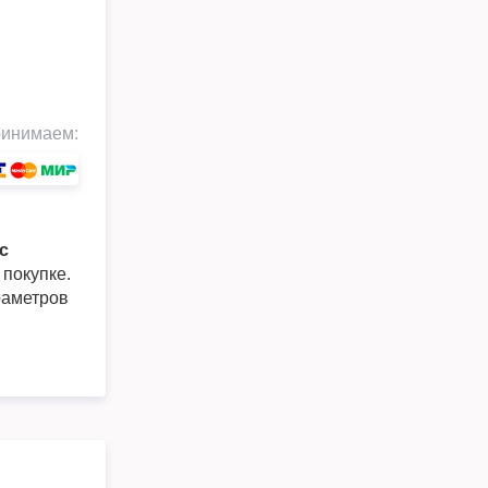
инимаем:
с
 покупке.
раметров