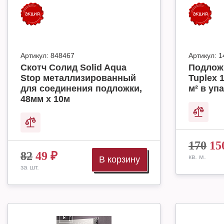
Артикул:
848467
Артикул:
1
Скотч Солид Solid Aqua
Подлож
Stop металлизированный
Tuplex 
для соединения подложки,
м² в упа
48мм х 10м
170
15
82
49
₽
кв. м.
В корзину
за шт.