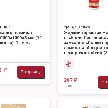
414914
Артикул:
174028
ка под ламинат
Жидкий герметик H
10000x1000x3 мм (10
click для бесклеево
ковке), 1 кв.м.
замковой сборки па
ламината, бесцвет
неморозостойкий (2
0
₽
В корзину
297
₽
В 
за шт.