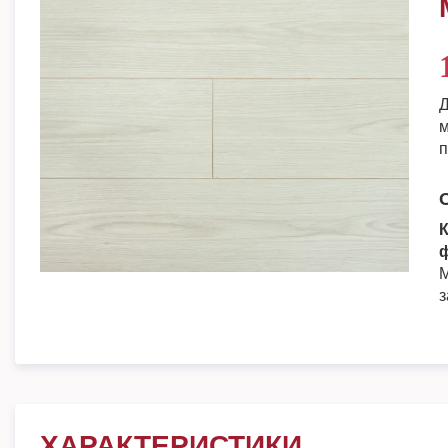
Д
м
п
К
ф
М
з
ХАРАКТЕРИСТИКИ