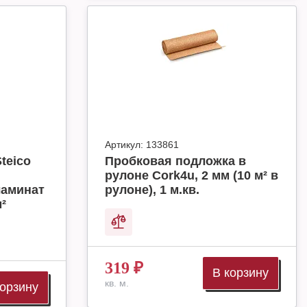
Артикул:
133861
teico
Пробковая подложка в
рулоне Cork4u, 2 мм (10 м² в
ламинат
рулоне), 1 м.кв.
м²
319
₽
В корзину
кв. м.
корзину