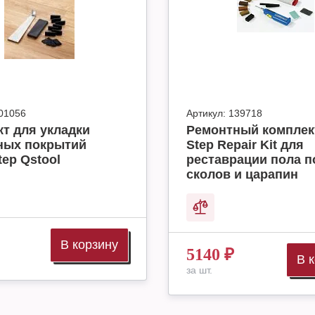
01056
Артикул:
139718
т для укладки
Ремонтный комплек
ных покрытий
Step Repair Kit для
tep Qstool
реставрации пола п
сколов и царапин
В корзину
5140
₽
В 
за шт.