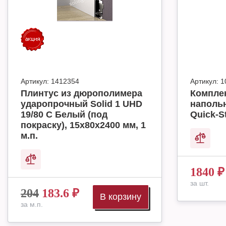
Артикул:
1412354
Артикул:
1
Плинтус из дюрополимера
Комплек
ударопрочный Solid 1 UHD
наполь
19/80 C Белый (под
Quick-S
покраску), 15х80х2400 мм, 1
м.п.
1840
₽
за шт.
204
183.6
₽
В корзину
за м.п.