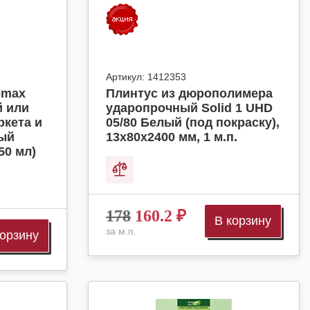
Артикул:
1412353
omax
Плинтус из дюрополимера
й или
ударопрочный Solid 1 UHD
ркета и
05/80 Белый (под покраску),
ный
13х80х2400 мм, 1 м.п.
50 мл)
178
160.2
₽
В корзину
за м.п.
корзину