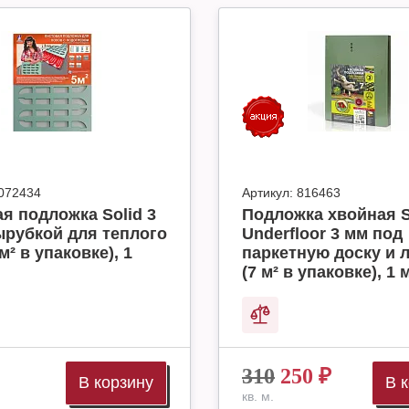
072434
Артикул:
816463
я подложка Solid 3
Подложка хвойная S
ырубкой для теплого
Underfloor 3 мм под
м² в упаковке), 1
паркетную доску и 
(7 м² в упаковке), 1 
310
250
₽
В корзину
В 
кв. м.