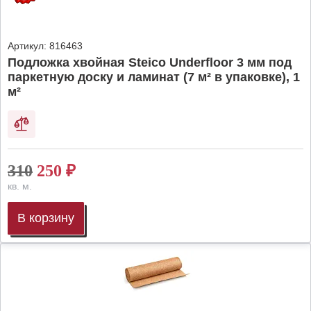
Артикул:
816463
Подложка хвойная Steico Underfloor 3 мм под
паркетную доску и ламинат (7 м² в упаковке), 1
м²
310
250
₽
кв. м.
В корзину