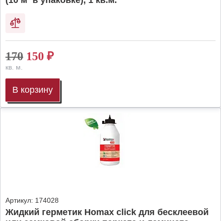
(10 м² в упаковке), 1 кв.м.
170
150
₽
кв. м.
В корзину
Артикул:
174028
Жидкий герметик Homax click для бесклеевой