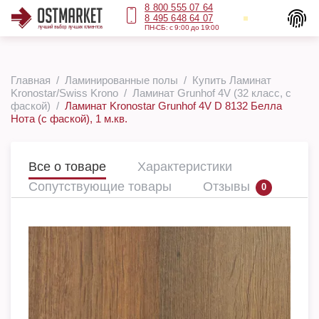
8 800 555 07 64
8 495 648 64 07
ПН-СБ: с 9:00 до 19:00
Главная
Ламинированные полы
Купить Ламинат
Kronostar/Swiss Krono
Ламинат Grunhof 4V (32 класс, с
фаской)
Ламинат Kronostar Grunhof 4V D 8132 Белла
Нота (с фаской), 1 м.кв.
Все о товаре
Характеристики
Сопутствующие товары
Отзывы
0