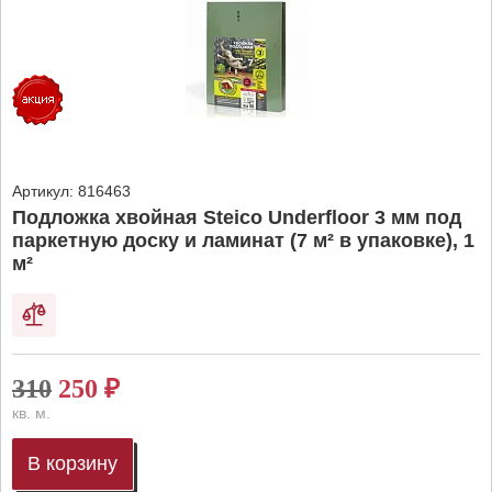
Артикул:
816463
Подложка хвойная Steico Underfloor 3 мм под
паркетную доску и ламинат (7 м² в упаковке), 1
м²
310
250
₽
кв. м.
В корзину