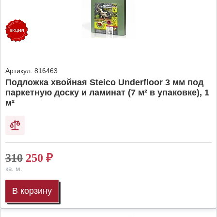
Артикул:
816463
Подложка хвойная Steico Underfloor 3 мм под
паркетную доску и ламинат (7 м² в упаковке), 1
м²
310
250
₽
кв. м.
В корзину