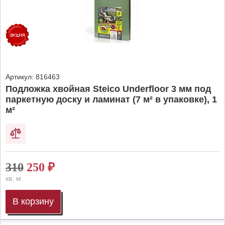
Артикул:
816463
Подложка хвойная Steico Underfloor 3 мм под
паркетную доску и ламинат (7 м² в упаковке), 1
м²
310
250
₽
кв. м.
В корзину