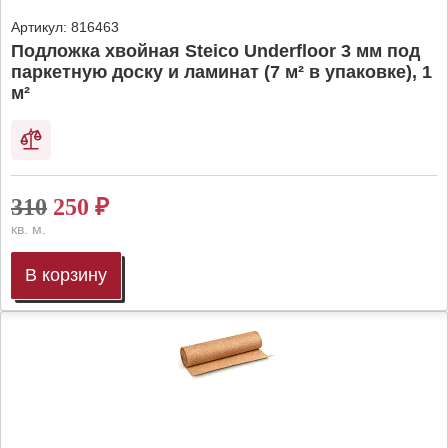
Артикул:
816463
Подложка хвойная Steico Underfloor 3 мм под
паркетную доску и ламинат (7 м² в упаковке), 1
м²
310
250
₽
кв. м.
В корзину