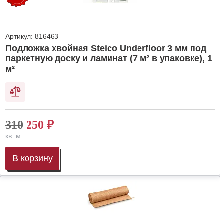
Артикул:
816463
Подложка хвойная Steico Underfloor 3 мм под
паркетную доску и ламинат (7 м² в упаковке), 1
м²
310
250
₽
кв. м.
В корзину