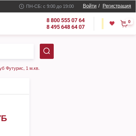
Войти
/
Регистрация
ПН-СБ: с 9:00 до 19:00
8 800 555 07 64
0
8 495 648 64 07
уб Футурис, 1 м.кв.
УБ