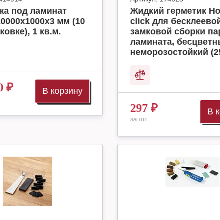
ка под ламинат
Жидкий герметик H
10000x1000x3 мм (10
click для бесклеево
ковке), 1 кв.м.
замковой сборки па
ламината, бесцвет
неморозостойкий (2
0
₽
В корзину
297
₽
В 
за шт.