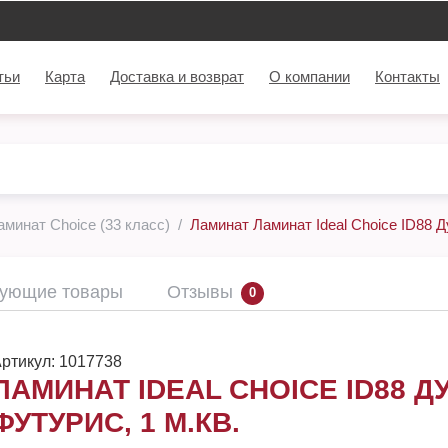
тьи
Карта
Доставка и возврат
О компании
Контакты
аминат Choice (33 класс)
Ламинат Ламинат Ideal Choice ID88 Д
вующие товары
Отзывы
0
ртикул:
1017738
ЛАМИНАТ IDEAL CHOICE ID88 Д
ФУТУРИС, 1 М.КВ.