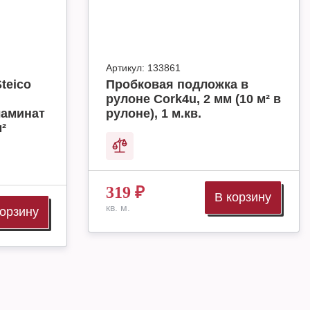
Артикул:
133861
teico
Пробковая подложка в
рулоне Cork4u, 2 мм (10 м² в
ламинат
рулоне), 1 м.кв.
м²
319
₽
В корзину
кв. м.
корзину