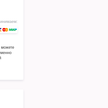
инимаем:
 можете
еменно
й