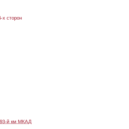
4-х сторон
93-й км МКАД