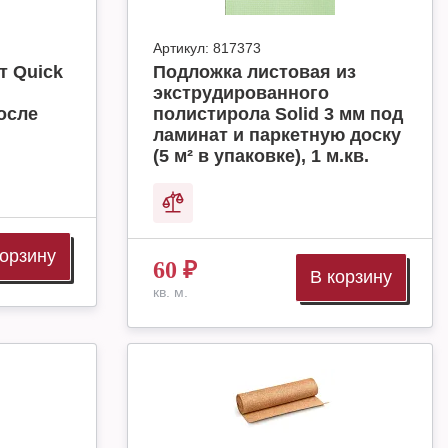
Артикул:
817373
т Quick
Подложка листовая из
экструдированного
осле
полистирола Solid 3 мм под
ламинат и паркетную доску
(5 м² в упаковке), 1 м.кв.
корзину
60
₽
В корзину
кв. м.