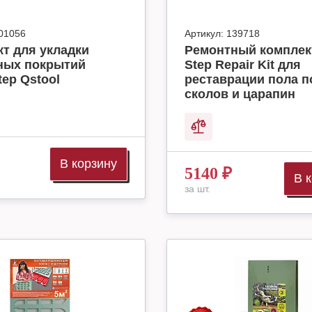
01056
Артикул:
139718
т для укладки
Ремонтный комплек
ных покрытий
Step Repair Kit для
tep Qstool
реставрации пола п
сколов и царапин
В корзину
5140
₽
В 
за шт.