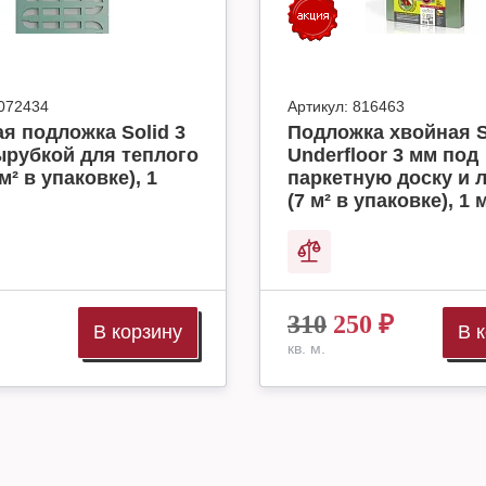
072434
Артикул:
816463
я подложка Solid 3
Подложка хвойная S
ырубкой для теплого
Underfloor 3 мм под
м² в упаковке), 1
паркетную доску и 
(7 м² в упаковке), 1 
310
250
₽
В корзину
В 
кв. м.