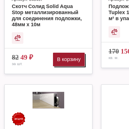
Скотч Солид Solid Aqua
Подлож
Stop металлизированный
Tuplex 
для соединения подложки,
м² в упа
48мм х 10м
170
15
82
49
₽
кв. м.
В корзину
за шт.