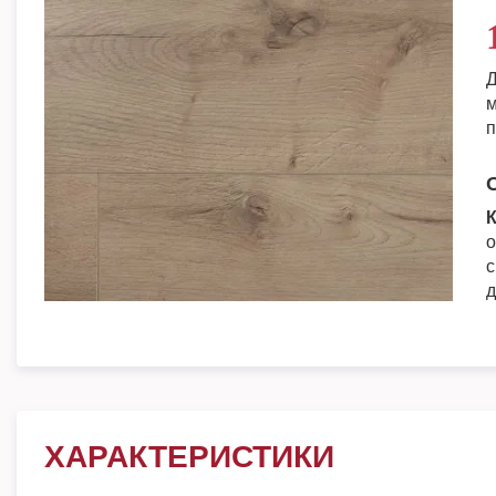
Д
м
п
К
о
с
д
ХАРАКТЕРИСТИКИ