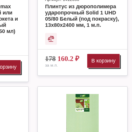
omax
Плинтус из дюрополимера
й или
ударопрочный Solid 1 UHD
ркета и
05/80 Белый (под покраску),
ный
13х80х2400 мм, 1 м.п.
50 мл)
178
160.2
₽
В корзину
за м.п.
корзину