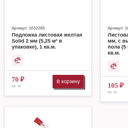
Артикул:
1032285
Артикул:
1
Подложка листовая желтая
Листова
Solid 2 мм (5,25 м² в
мм, с в
упаковке), 1 кв.м.
пола (5 
кв.м.
70
₽
В корзину
105
₽
кв. м.
кв. м.