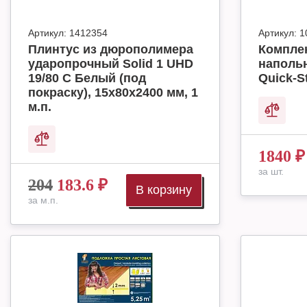
Артикул:
1412354
Артикул:
1
Плинтус из дюрополимера
Комплек
ударопрочный Solid 1 UHD
наполь
19/80 C Белый (под
Quick-S
покраску), 15х80х2400 мм, 1
м.п.
1840
₽
за шт.
204
183.6
₽
В корзину
за м.п.