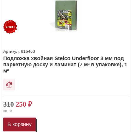
Артикул:
816463
Подложка хвойная Steico Underfloor 3 мм под
паркетную доску и ламинат (7 м² в упаковке), 1
м²
310
250
₽
кв. м.
В корзину