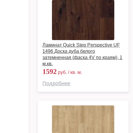
Ламинат Quick Step Perspective UF
1496 Доска дуба белого
затемненная (фаска 4V по краям), 1
м.кв.
1592
руб. / кв. м.
Подробнее