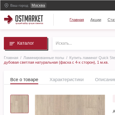
Москва
Ваш город:
Главная
Акции
Ста
Каталог
Главная
Ламинированные полы
Купить ламинат Quick St
дубовая светлая натуральная (фаска с 4-х сторон), 1 м.кв.
Все о товаре
Характеристики
Описани
А