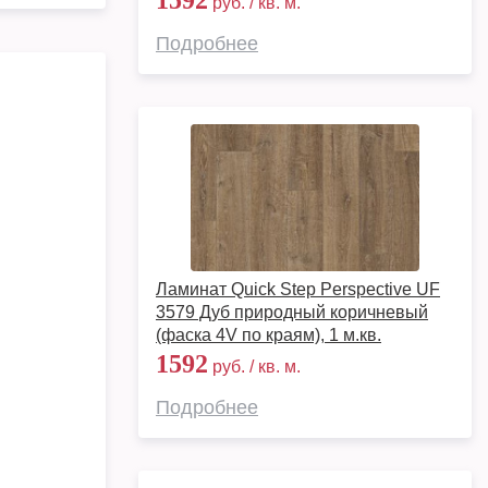
1592
руб. / кв. м.
Подробнее
Ламинат Quick Step Perspective UF
3579 Дуб природный коричневый
(фаска 4V по краям), 1 м.кв.
1592
руб. / кв. м.
Подробнее