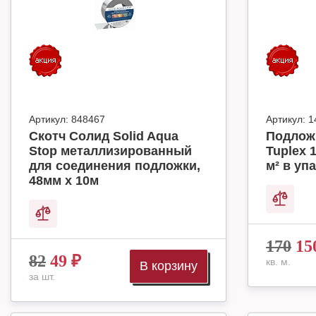
Артикул:
848467
Артикул:
1
Скотч Солид Solid Aqua
Подлож
Stop металлизированный
Tuplex 
для соединения подложки,
м² в упа
48мм х 10м
170
15
82
49
₽
кв. м.
В корзину
за шт.