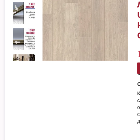
К
с
о
с
д