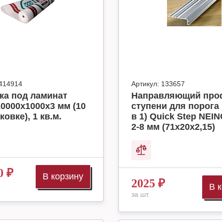
414914
Артикул:
133657
ка под ламинат
Направляющий про
10000x1000x3 мм (10
ступени для порога I
ковке), 1 кв.м.
в 1) Quick Step NE
2-8 мм (71х20х2,15)
0
₽
В корзину
2025
₽
В 
за шт.