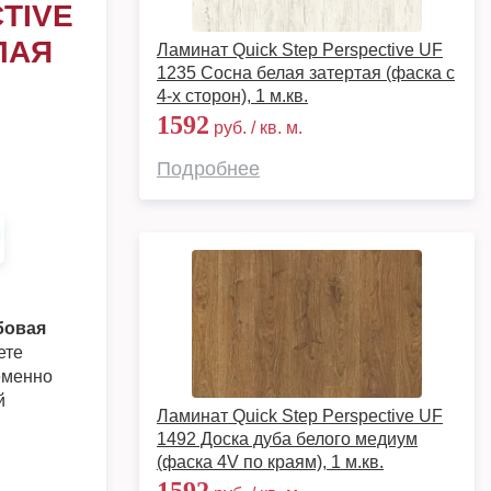
TIVE
ЛАЯ
Ламинат Quick Step Perspective UF
1235 Сосна белая затертая (фаска с
4-х сторон), 1 м.кв.
1592
руб. / кв. м.
Подробнее
бовая
ете
еменно
й
Ламинат Quick Step Perspective UF
1492 Доска дуба белого медиум
(фаска 4V по краям), 1 м.кв.