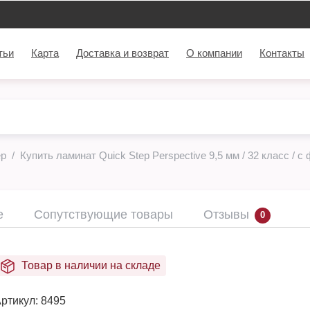
тьи
Карта
Доставка и возврат
О компании
Контакты
ep
Купить ламинат Quick Step Perspective 9,5 мм / 32 класс / с
е
Сопутствующие товары
Отзывы
0
Товар в наличии на складе
ртикул:
8495