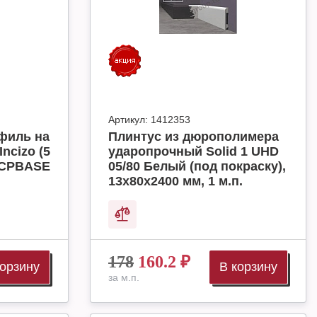
Артикул:
1412353
филь на
Плинтус из дюрополимера
ncizo (5
ударопрочный Solid 1 UHD
INCPBASE
05/80 Белый (под покраску),
13х80х2400 мм, 1 м.п.
178
160.2
₽
корзину
В корзину
за м.п.