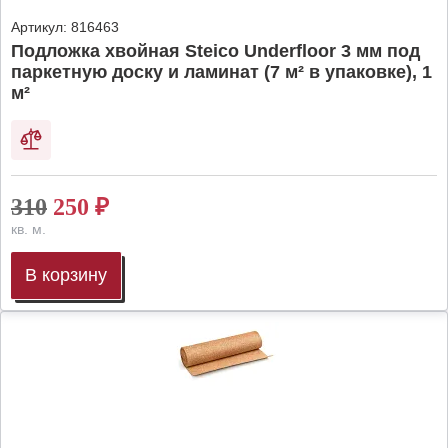
Артикул:
816463
Подложка хвойная Steico Underfloor 3 мм под
паркетную доску и ламинат (7 м² в упаковке), 1
м²
310
250
₽
кв. м.
В корзину