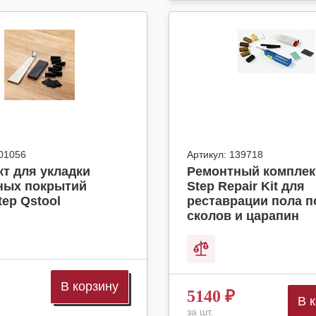
01056
Артикул:
139718
т для укладки
Ремонтный комплек
ных покрытий
Step Repair Kit для
tep Qstool
реставрации пола п
сколов и царапин
В корзину
5140
₽
В 
за шт.