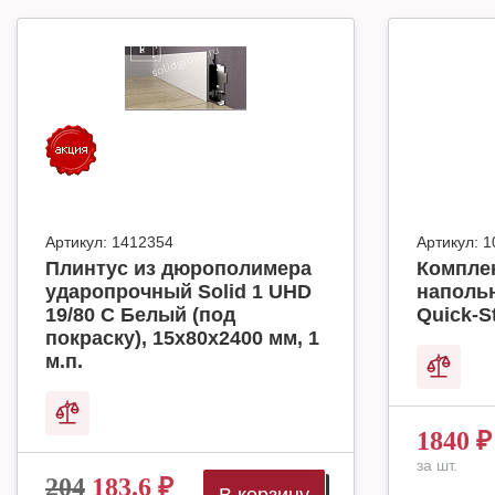
Артикул:
1412354
Артикул:
1
Плинтус из дюрополимера
Комплек
ударопрочный Solid 1 UHD
наполь
19/80 C Белый (под
Quick-S
покраску), 15х80х2400 мм, 1
м.п.
1840
₽
за шт.
204
183.6
₽