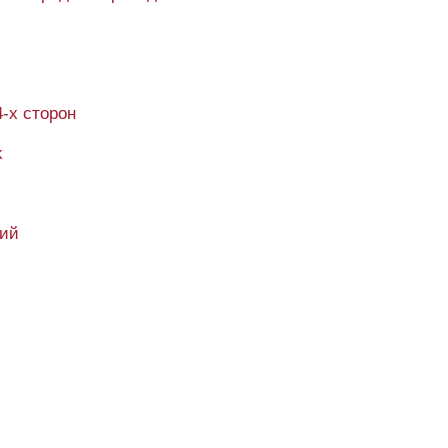
4-х сторон
k
кий