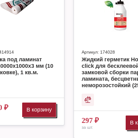
414914
Артикул:
174028
ка под ламинат
Жидкий герметик H
10000x1000x3 мм (10
click для бесклеево
ковке), 1 кв.м.
замковой сборки па
ламината, бесцвет
неморозостойкий (2
0
₽
В корзину
297
₽
В 
за шт.