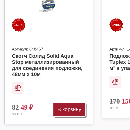
Артикул:
848467
Артикул:
1
Скотч Солид Solid Aqua
Подлож
Stop металлизированный
Tuplex 
для соединения подложки,
м² в упа
48мм х 10м
170
15
82
49
₽
кв. м.
В корзину
за шт.