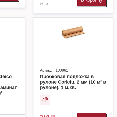
В корзину
кв. м.
Артикул:
133861
teico
Пробковая подложка в
рулоне Cork4u, 2 мм (10 м² в
ламинат
рулоне), 1 м.кв.
м²