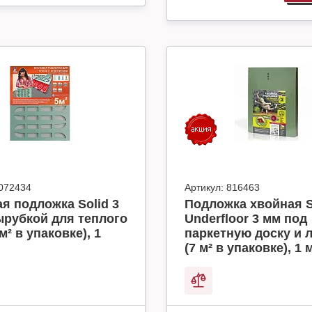
072434
Артикул:
816463
я подложка Solid 3
Подложка хвойная S
ырубкой для теплого
Underfloor 3 мм под
м² в упаковке), 1
паркетную доску и 
(7 м² в упаковке), 1 