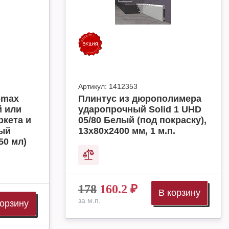
Артикул:
1412353
omax
Плинтус из дюрополимера
й или
ударопрочный Solid 1 UHD
ркета и
05/80 Белый (под покраску),
ный
13х80х2400 мм, 1 м.п.
50 мл)
178
160.2
₽
В корзину
за м.п.
корзину