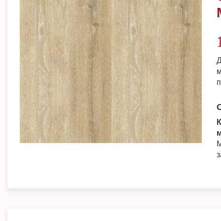
Д
м
п
К
м
М
з