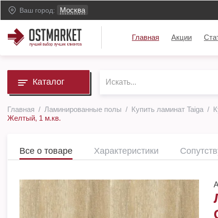
Москва
Ваш город:
Главная
Акции
Ста
Каталог
Главная
Ламинированные полы
Купить ламинат Taiga
К
Желтый, 1 м.кв.
Все о товаре
Характеристики
Сопутст
А