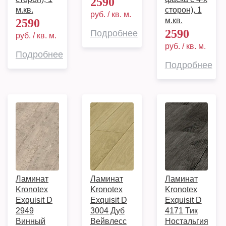
2590
м.кв.
сторон), 1
руб. / кв. м.
м.кв.
2590
2590
Подробнее
руб. / кв. м.
руб. / кв. м.
Подробнее
Подробнее
Ламинат
Ламинат
Ламинат
Kronotex
Kronotex
Kronotex
Exquisit D
Exquisit D
Exquisit D
2949
3004 Дуб
4171 Тик
Винный
Вейвлесс
Ностальгия