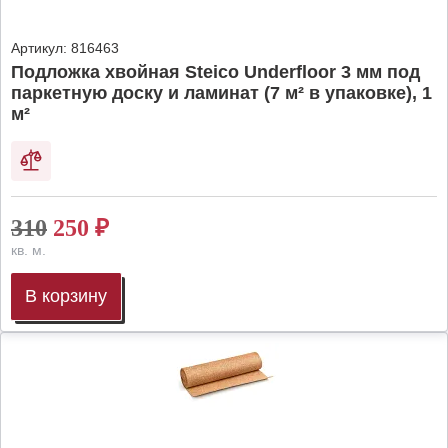
Артикул:
816463
Подложка хвойная Steico Underfloor 3 мм под
паркетную доску и ламинат (7 м² в упаковке), 1
м²
310
250
₽
кв. м.
В корзину