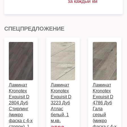
за каждый км
СПЕЦПРЕДЛОЖЕНИЕ
Ламинат
Ламинат
Ламинат
Kronotex
Kronotex
Kronotex
Exquisit D
Exquisit D
Exquisit D
2804 Дуб
3223 Дуб
4786 Дуб
Стирлинг
Атлас
Гала
(микро
белый, 1
серый
фаска с 4-х
м.кв.
(микро
сторон), 1
фаска с 4-х