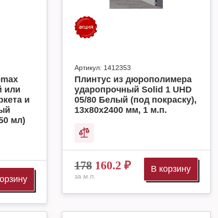
Артикул:
1412353
omax
Плинтус из дюрополимера
й или
ударопрочный Solid 1 UHD
ркета и
05/80 Белый (под покраску),
ный
13х80х2400 мм, 1 м.п.
50 мл)
178
160.2
₽
В корзину
за м.п.
корзину