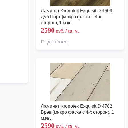
Ламинат Kronotex Exquisit D 4609
Дуб Порт (микро фаска с 4-х
сторон), 1 м.кв.
2590
руб. / кв. м.
Подробнее
Ламинат Kronotex Exquisit D 4782
Брэв (микро фаска с 4-х сторон), 1
м.кв.
2590
руб. / кв. м.