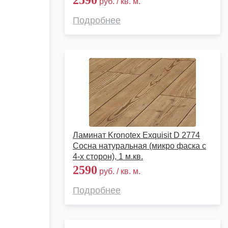
2590
руб. / кв. м.
Подробнее
Ламинат Kronotex Exquisit D 2774
Сосна натуральная (микро фаска с
4-х сторон), 1 м.кв.
2590
руб. / кв. м.
Подробнее