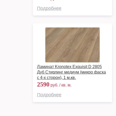
Подробнее
Ламинат Kronotex Exquisit D 2805
Дуб Стирлинг медиум (микро фаска
с 4-х сторон), 1 м.кв.
2590
руб. / кв. м.
Подробнее