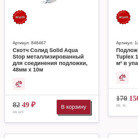
Артикул:
848467
Артикул:
1
Скотч Солид Solid Aqua
Подлож
Stop металлизированный
Tuplex 
для соединения подложки,
м² в упа
48мм х 10м
170
15
82
49
₽
кв. м.
В корзину
за шт.