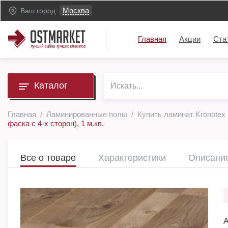
Москва
Ваш город:
Главная
Акции
Ста
Каталог
Главная
Ламинированные полы
Купить ламинат Kronotex
фаска с 4-х сторон), 1 м.кв.
Все о товаре
Характеристики
Описани
А