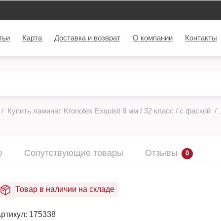
тьи
Карта
Доставка и возврат
О компании
Контакты
Купить ламинат Kronotex Exquisit 8 мм / 32 класс / с фаской
е
Сопутствующие товары
Отзывы
0
Товар в наличии на складе
ртикул:
175338