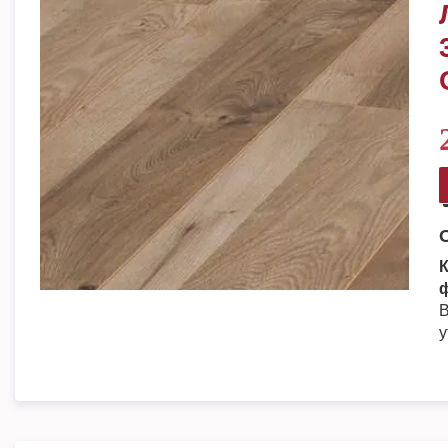
К
ф
В
у