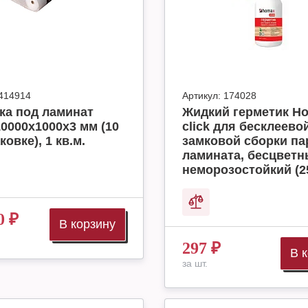
414914
Артикул:
174028
ка под ламинат
Жидкий герметик H
10000x1000x3 мм (10
click для бесклеево
ковке), 1 кв.м.
замковой сборки па
ламината, бесцвет
неморозостойкий (2
0
₽
В корзину
297
₽
В 
за шт.