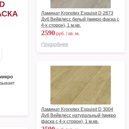
D
АСКА
Ламинат Kronotex Exquisit D 2873
Дуб Вейвлесс белый (микро фаска с
4-х сторон), 1 м.кв.
2590
руб. / кв. м.
Подробнее
(микро
язывает
Ламинат Kronotex Exquisit D 3004
Дуб Вейвлесс натуральный (микро
фаска с 4-х сторон), 1 м.кв.