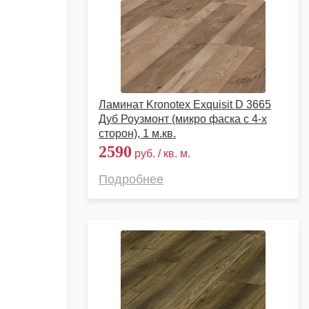
Ламинат Kronotex Exquisit D 3665
Дуб Роузмонт (микро фаска с 4-х
сторон), 1 м.кв.
2590
руб. / кв. м.
Подробнее