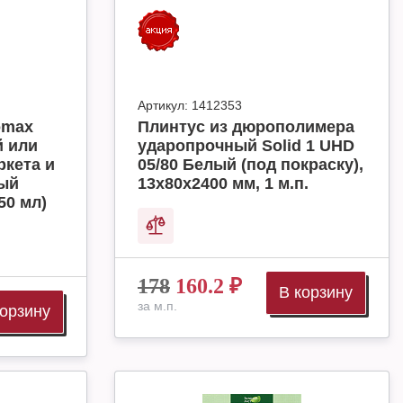
Артикул:
1412353
omax
Плинтус из дюрополимера
й или
ударопрочный Solid 1 UHD
ркета и
05/80 Белый (под покраску),
ный
13х80х2400 мм, 1 м.п.
50 мл)
178
160.2
₽
В корзину
за м.п.
корзину