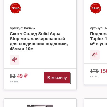
Артикул:
848467
Артикул:
1
Скотч Солид Solid Aqua
Подлож
Stop металлизированный
Tuplex 
для соединения подложки,
м² в упа
48мм х 10м
170
15
82
49
₽
кв. м.
В корзину
за шт.