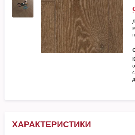
Д
м
п
К
о
с
д
ХАРАКТЕРИСТИКИ