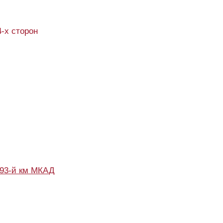
4-х сторон
93-й км МКАД