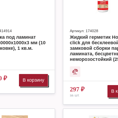
414914
Артикул:
174028
ка под ламинат
Жидкий герметик H
10000x1000x3 мм (10
click для бесклеево
ковке), 1 кв.м.
замковой сборки па
ламината, бесцвет
неморозостойкий (2
0
₽
В корзину
297
₽
В 
за шт.