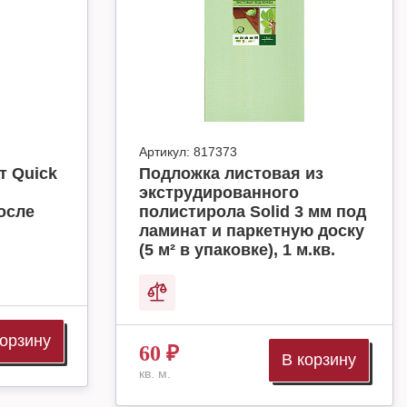
Артикул:
817373
т Quick
Подложка листовая из
экструдированного
осле
полистирола Solid 3 мм под
ламинат и паркетную доску
(5 м² в упаковке), 1 м.кв.
корзину
60
₽
В корзину
кв. м.