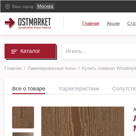
Москва
Ваш город:
Главная
Акции
Ста
Каталог
Главная
Ламинированные полы
Купить ламинат Woodsty
Все о товаре
Характеристики
Сопутст
А