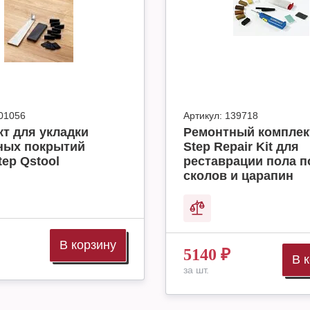
01056
Артикул:
139718
т для укладки
Ремонтный комплек
ных покрытий
Step Repair Kit для
tep Qstool
реставрации пола п
сколов и царапин
В корзину
5140
₽
В 
за шт.