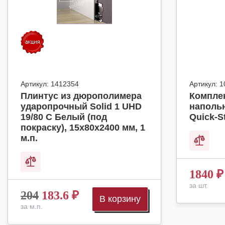
Артикул:
1412354
Артикул:
1
Плинтус из дюрополимера
Комплек
ударопрочный Solid 1 UHD
наполь
19/80 C Белый (под
Quick-S
покраску), 15х80х2400 мм, 1
м.п.
1840
₽
за шт.
204
183.6
₽
В корзину
за м.п.