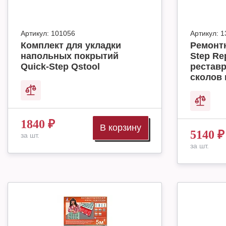
Артикул:
101056
Артикул:
1
Комплект для укладки
Ремонт
напольных покрытий
Step Rep
Quick-Step Qstool
реставр
сколов 
1840
₽
В корзину
5140
₽
за шт.
за шт.