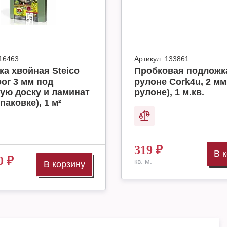
16463
Артикул:
133861
а хвойная Steico
Пробковая подложк
oor 3 мм под
рулоне Cork4u, 2 мм 
ую доску и ламинат
рулоне), 1 м.кв.
упаковке), 1 м²
319
₽
В 
0
₽
кв. м.
В корзину