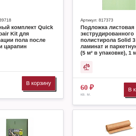
39718
Артикул:
817373
ный комплект Quick
Подложка листовая 
air Kit для
экструдированного
ации пола после
полистирола Solid 3
и царапин
ламинат и паркетну
(5 м² в упаковке), 1 м
В корзину
60
₽
В 
кв. м.