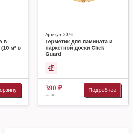
Артикул:
3076
а в
Герметик для ламината и
(10 м² в
паркетной доски Click
Guard
390
₽
корзину
Подробнее
за шт.