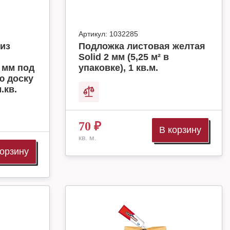
Артикул:
1032285
из
Подложка листовая желтая
Solid 2 мм (5,25 м² в
 мм под
упаковке), 1 кв.м.
ю доску
.кв.
70
₽
В корзину
кв. м.
корзину