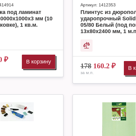
414914
Артикул:
1412353
ка под ламинат
Плинтус из дюропо
10000x1000x3 мм (10
ударопрочный Solid
ковке), 1 кв.м.
05/80 Белый (под по
13х80х2400 мм, 1 м.п
0
₽
В корзину
178
160.2
₽
В 
за м.п.