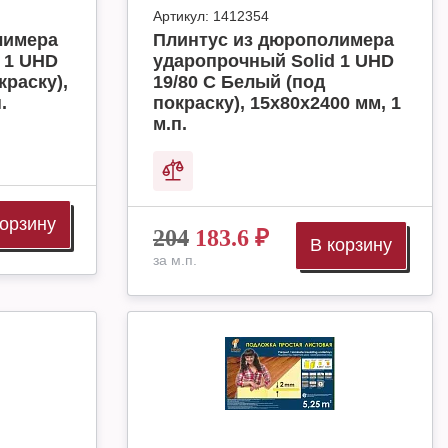
Артикул:
1412354
лимера
Плинтус из дюрополимера
 1 UHD
ударопрочный Solid 1 UHD
краску),
19/80 C Белый (под
.
покраску), 15х80х2400 мм, 1
м.п.
корзину
204
183.6
₽
В корзину
за м.п.