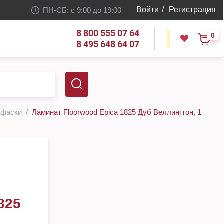
Войти
/
Регистрация
ПН-СБ: с 9:00 до 19:00
8 800 555 07 64
0
8 495 648 64 07
з фаски
Ламинат Floorwood Epica 1825 Дуб Веллингтон, 1
825