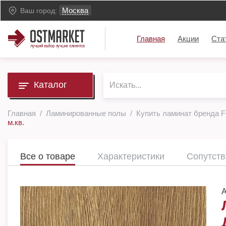
Москва
Ваш город:
Главная
Акции
Ста
Каталог
Главная
Ламинированные полы
Купить ламинат бренда F
м.кв.
Все о товаре
Характеристики
Сопутст
А