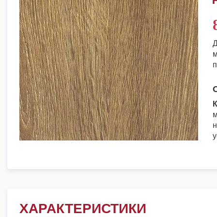
Д
м
п
К
м
н
у
ХАРАКТЕРИСТИКИ