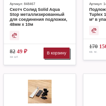
Артикул:
848467
Артикул:
1
Скотч Солид Solid Aqua
Подлож
Stop металлизированный
Tuplex 
для соединения подложки,
м² в упа
48мм х 10м
170
15
82
49
₽
кв. м.
В корзину
за шт.