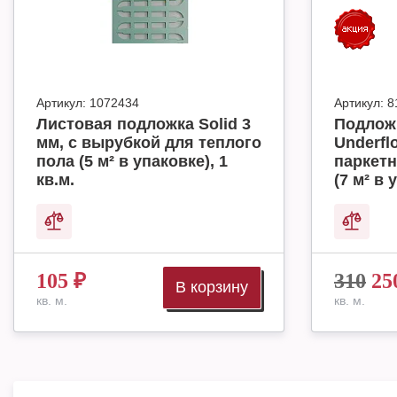
Артикул:
1072434
Артикул:
8
Листовая подложка Solid 3
Подложк
мм, с вырубкой для теплого
Underfl
пола (5 м² в упаковке), 1
паркетн
кв.м.
(7 м² в 
105
₽
310
25
В корзину
кв. м.
кв. м.