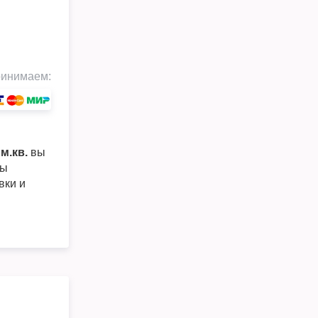
инимаем:
м.кв.
вы
ры
вки и