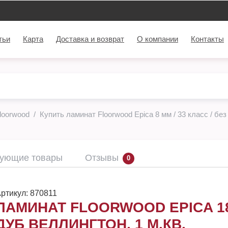
тьи
Карта
Доставка и возврат
О компании
Контакты
loorwood
Купить ламинат Floorwood Epica 8 мм / 33 класс / бе
вующие товары
Отзывы
0
ртикул:
870811
ЛАМИНАТ FLOORWOOD EPICA 1
ДУБ ВЕЛЛИНГТОН, 1 М.КВ.