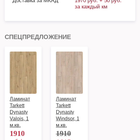
Доставка за МКАД
1970 руб. + 50 руб.
за каждый км
СПЕЦПРЕДЛОЖЕНИЕ
Ламинат
Ламинат
Tarkett
Tarkett
Dynasty
Dynasty
Valois, 1
Windsor, 1
м.кв.
м.кв.
1910
1910