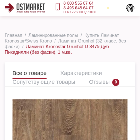
8 800 555 07 64
8 495 648 64 07
ПН-СБ: с 9:00 до 19:00
Главная
Ламинированные полы
Купить Ламинат
Kronostar/Swiss Krono
Ламинат Grunhof (32 класс, без
фаски)
Ламинат Kronostar Grunhof D 3479 Дуб
Пикадилли (без фаски), 1 м.кв.
Все о товаре
Характеристики
Сопутствующие товары
Отзывы
0