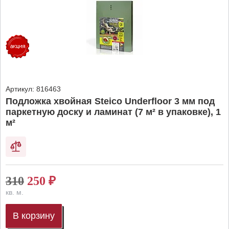
Артикул:
816463
Подложка хвойная Steico Underfloor 3 мм под
паркетную доску и ламинат (7 м² в упаковке), 1
м²
310
250
₽
кв. м.
В корзину