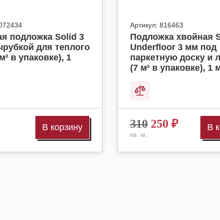
072434
Артикул:
816463
я подложка Solid 3
Подложка хвойная S
ырубкой для теплого
Underfloor 3 мм под
м² в упаковке), 1
паркетную доску и 
(7 м² в упаковке), 1 
310
250
₽
В корзину
В 
кв. м.