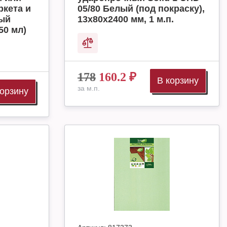
ркета и
05/80 Белый (под покраску),
ный
13х80х2400 мм, 1 м.п.
50 мл)
178
160.2
₽
В корзину
за м.п.
корзину