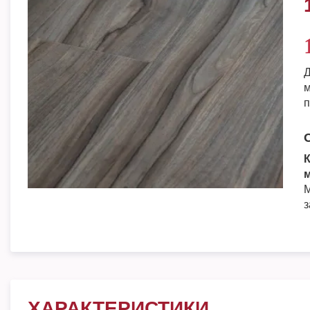
Д
м
п
К
м
М
з
ХАРАКТЕРИСТИКИ