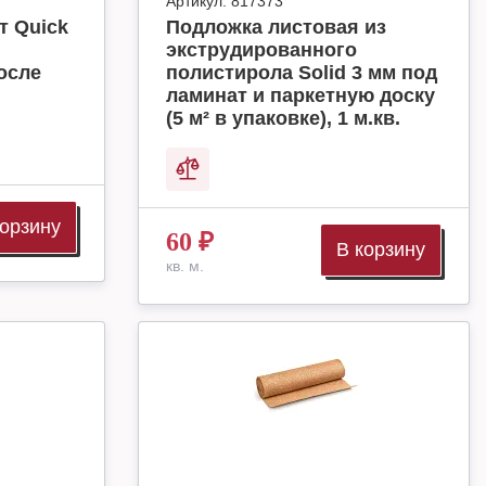
Артикул:
817373
т Quick
Подложка листовая из
экструдированного
осле
полистирола Solid 3 мм под
ламинат и паркетную доску
(5 м² в упаковке), 1 м.кв.
корзину
60
₽
В корзину
кв. м.