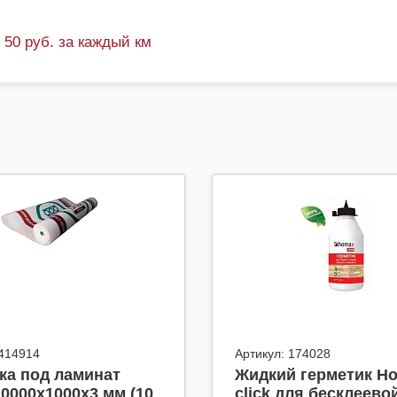
+ 50 руб. за каждый км
414914
Артикул:
174028
ка под ламинат
Жидкий герметик H
10000x1000x3 мм (10
click для бесклеево