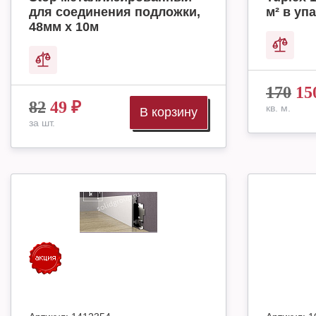
для соединения подложки,
м² в упа
48мм х 10м
170
15
82
49
₽
кв. м.
В корзину
за шт.