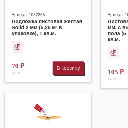
Артикул:
1032285
Артикул:
1
Подложка листовая желтая
Листова
Solid 2 мм (5,25 м² в
мм, с в
упаковке), 1 кв.м.
пола (5 
кв.м.
70
₽
В корзину
105
₽
кв. м.
кв. м.