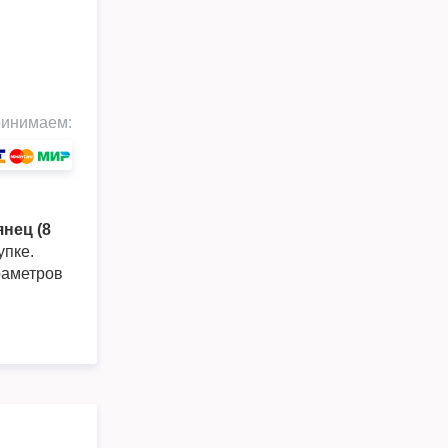
инимаем:
янец (8
упке.
раметров