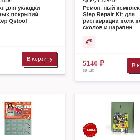
01056
Артикул:
139718
т для укладки
Ремонтный комплек
ных покрытий
Step Repair Kit для
tep Qstool
реставрации пола п
сколов и царапин
В корзину
5140
₽
В 
за шт.