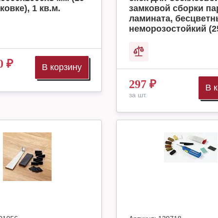
ковке), 1 кв.м.
замковой сборки па
ламината, бесцвет
неморозостойкий (2
0
₽
В корзину
297
₽
В 
за шт.