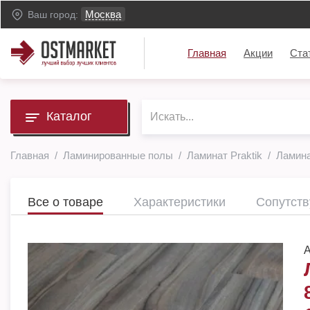
Москва
Ваш город:
Главная
Акции
Ста
Каталог
Главная
Ламинированные полы
Ламинат Praktik
Ламина
Все о товаре
Характеристики
Сопутст
А