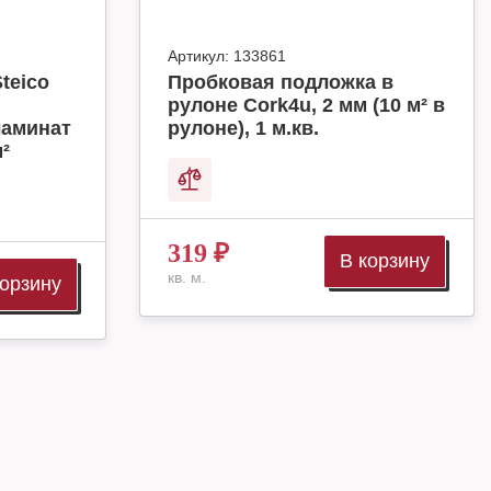
Артикул:
133861
teico
Пробковая подложка в
рулоне Cork4u, 2 мм (10 м² в
ламинат
рулоне), 1 м.кв.
м²
319
₽
В корзину
кв. м.
корзину