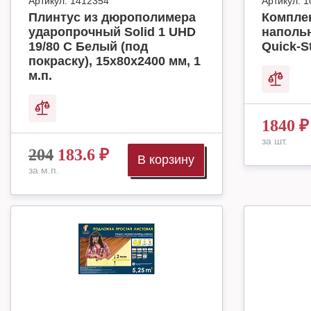
Артикул:
1412354
Артикул:
1
Плинтус из дюрополимера
Комплек
ударопрочный Solid 1 UHD
наполь
19/80 C Белый (под
Quick-S
покраску), 15х80х2400 мм, 1
м.п.
1840
₽
за шт.
204
183.6
₽
В корзину
за м.п.