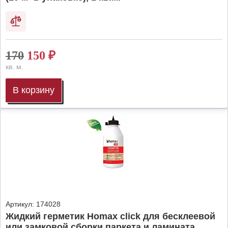
170
150
₽
кв. м.
В корзину
Артикул:
174028
Жидкий герметик Homax click для бесклеевой
или замковой сборки паркета и ламината,