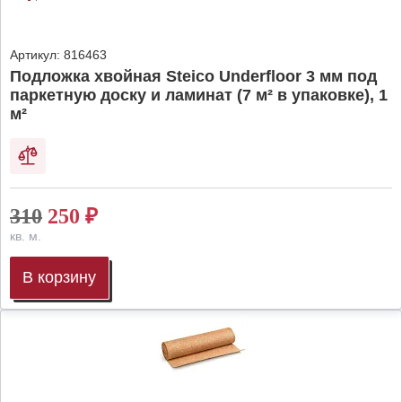
Артикул:
816463
Подложка хвойная Steico Underfloor 3 мм под
паркетную доску и ламинат (7 м² в упаковке), 1
м²
310
250
₽
кв. м.
В корзину