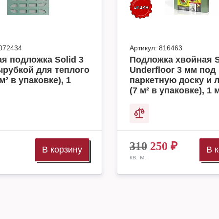
072434
Артикул:
816463
я подложка Solid 3
Подложка хвойная S
ырубкой для теплого
Underfloor 3 мм под
м² в упаковке), 1
паркетную доску и 
(7 м² в упаковке), 1 
310
250
₽
В корзину
В 
кв. м.