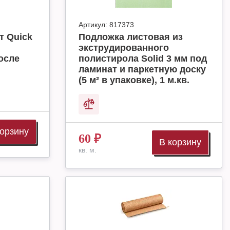
Артикул:
817373
т Quick
Подложка листовая из
экструдированного
осле
полистирола Solid 3 мм под
ламинат и паркетную доску
(5 м² в упаковке), 1 м.кв.
корзину
60
₽
В корзину
кв. м.