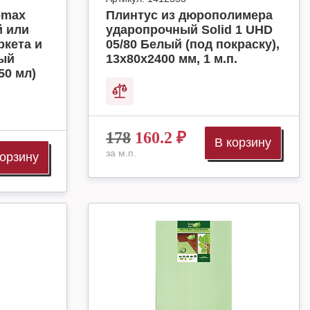
omax
Плинтус из дюрополимера
й или
ударопрочный Solid 1 UHD
ркета и
05/80 Белый (под покраску),
ный
13х80х2400 мм, 1 м.п.
50 мл)
178
160.2
₽
В корзину
за м.п.
корзину