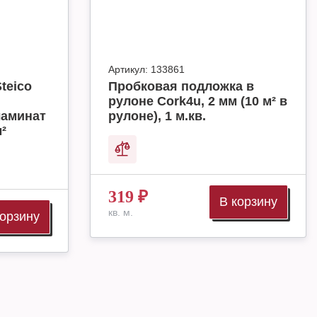
Артикул:
133861
teico
Пробковая подложка в
рулоне Cork4u, 2 мм (10 м² в
ламинат
рулоне), 1 м.кв.
м²
319
₽
В корзину
кв. м.
корзину