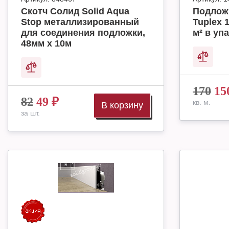
Скотч Солид Solid Aqua
Подлож
Stop металлизированный
Tuplex 
для соединения подложки,
м² в упа
48мм х 10м
170
15
82
49
₽
кв. м.
В корзину
за шт.