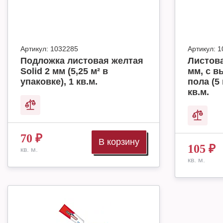
Артикул:
1032285
Артикул:
1
Подложка листовая желтая
Листова
Solid 2 мм (5,25 м² в
мм, с в
упаковке), 1 кв.м.
пола (5 
кв.м.
70
₽
В корзину
105
₽
кв. м.
кв. м.