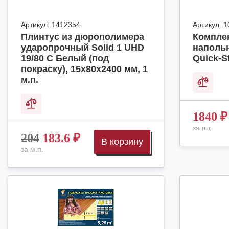
Артикул:
1412354
Артикул:
1
Плинтус из дюрополимера
Комплек
ударопрочный Solid 1 UHD
наполь
19/80 C Белый (под
Quick-S
покраску), 15х80х2400 мм, 1
м.п.
1840
₽
за шт.
204
183.6
₽
В корзину
за м.п.