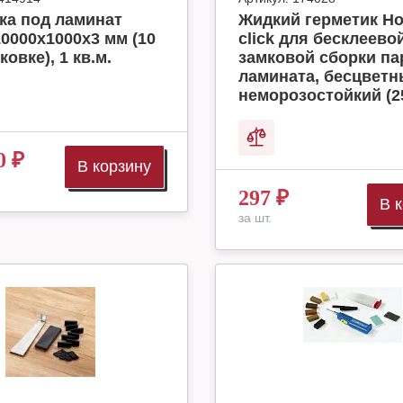
ка под ламинат
Жидкий герметик H
10000x1000x3 мм (10
click для бесклеево
ковке), 1 кв.м.
замковой сборки па
ламината, бесцвет
неморозостойкий (2
0
₽
В корзину
297
₽
В 
за шт.