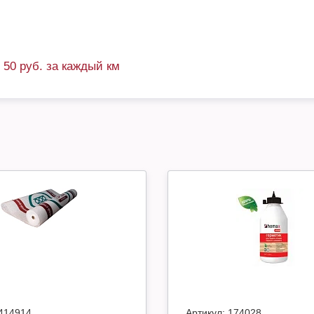
+ 50 руб. за каждый км
414914
Артикул:
174028