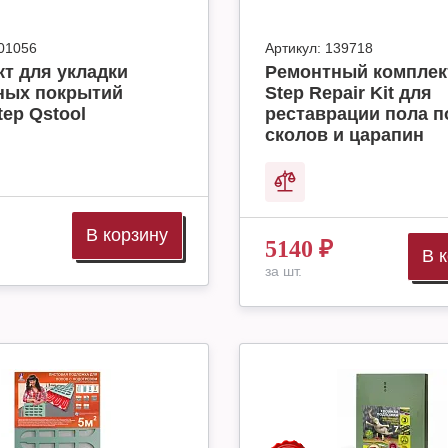
01056
Артикул:
139718
т для укладки
Ремонтный комплек
ных покрытий
Step Repair Kit для
tep Qstool
реставрации пола п
сколов и царапин
В корзину
5140
₽
В 
за шт.