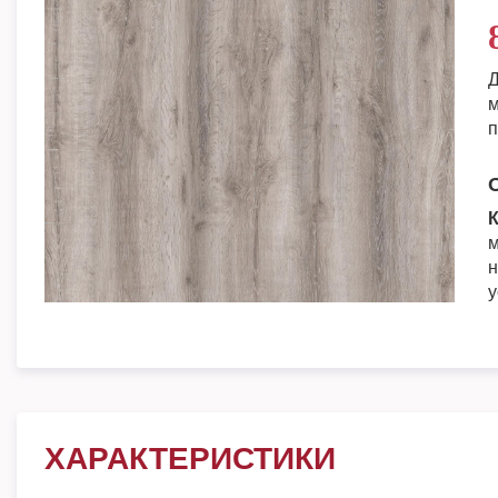
Д
м
п
К
м
н
у
ХАРАКТЕРИСТИКИ