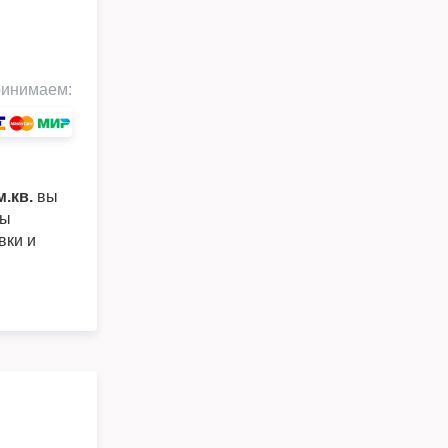
инимаем:
.кв.
вы
ры
вки и