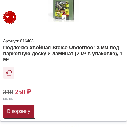
Артикул:
816463
Подложка хвойная Steico Underfloor 3 мм под
паркетную доску и ламинат (7 м² в упаковке), 1
м²
310
250
₽
кв. м.
В корзину