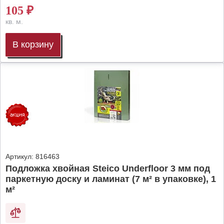
105
₽
кв. м.
В корзину
Артикул:
816463
Подложка хвойная Steico Underfloor 3 мм под
паркетную доску и ламинат (7 м² в упаковке), 1
м²