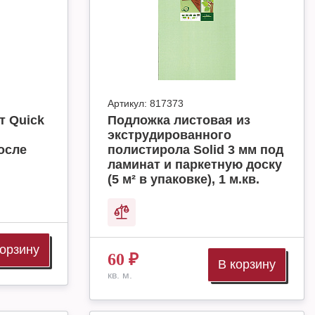
Артикул:
817373
т Quick
Подложка листовая из
экструдированного
осле
полистирола Solid 3 мм под
ламинат и паркетную доску
(5 м² в упаковке), 1 м.кв.
корзину
60
₽
В корзину
кв. м.