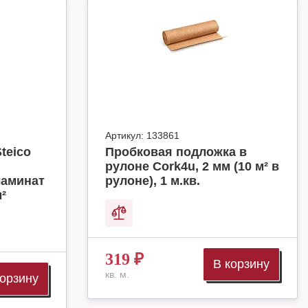
Артикул:
133861
teico
Пробковая подложка в
рулоне Cork4u, 2 мм (10 м² в
ламинат
рулоне), 1 м.кв.
м²
319
₽
В корзину
кв. м.
корзину