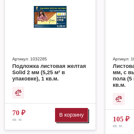
Артикул:
1032285
Артикул:
1
Подложка листовая желтая
Листова
Solid 2 мм (5,25 м² в
мм, с в
упаковке), 1 кв.м.
пола (5 
кв.м.
70
₽
В корзину
105
₽
кв. м.
кв. м.