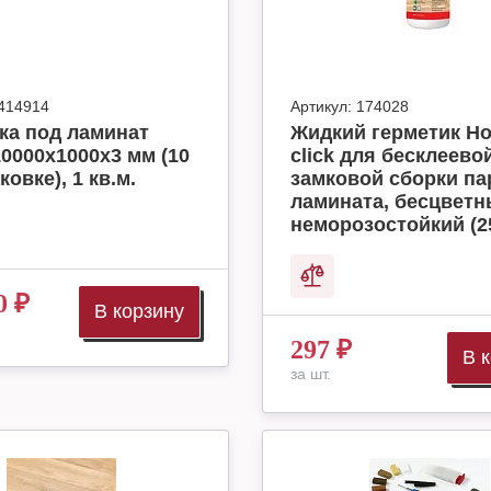
414914
Артикул:
174028
ка под ламинат
Жидкий герметик H
10000x1000x3 мм (10
click для бесклеево
ковке), 1 кв.м.
замковой сборки па
ламината, бесцвет
неморозостойкий (2
0
₽
В корзину
297
₽
В 
за шт.