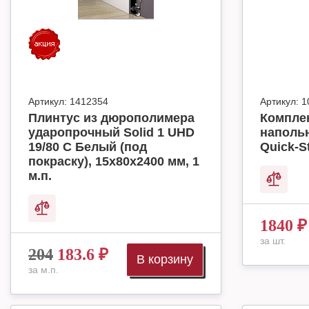
Артикул:
1412354
Артикул:
1
Плинтус из дюрополимера
Комплек
ударопрочный Solid 1 UHD
наполь
19/80 C Белый (под
Quick-S
покраску), 15х80х2400 мм, 1
м.п.
1840
₽
за шт.
204
183.6
₽
В корзину
за м.п.