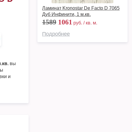
Ламинат Kronostar De Facto D 7065
Дуб Инфинити, 1 м.кв.
1589
1061
руб. / кв. м.
Подробнее
.кв.
вы
ры
вки и