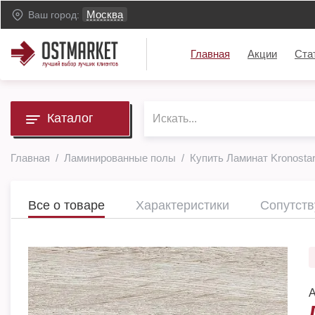
Москва
Ваш город:
Главная
Акции
Ста
Каталог
Главная
Ламинированные полы
Купить Ламинат Kronostar
Все о товаре
Характеристики
Сопутст
А