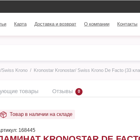
тьи
Карта
Доставка и возврат
О компании
Контакты
/Swiss Krono
Kronostar Kronostar/ Swiss Krono De Facto (33 кл
вующие товары
Отзывы
0
Товар в наличии на складе
ртикул:
168445
ЛАМИНАТ KRONOSTAR DE FACT