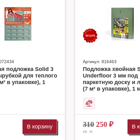
072434
Артикул:
816463
я подложка Solid 3
Подложка хвойная S
ырубкой для теплого
Underfloor 3 мм под
м² в упаковке), 1
паркетную доску и 
(7 м² в упаковке), 1 
310
250
₽
В корзину
В 
кв. м.