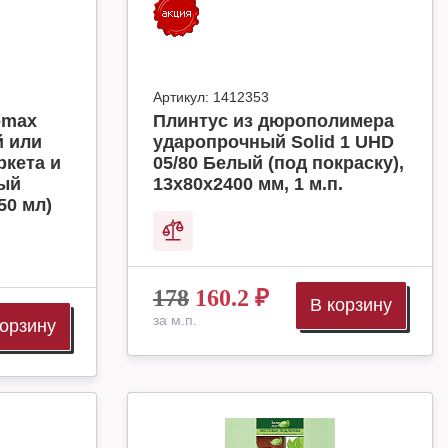
Артикул:
1412353
omax
Плинтус из дюрополимера
й или
ударопрочный Solid 1 UHD
ркета и
05/80 Белый (под покраску),
ный
13х80х2400 мм, 1 м.п.
50 мл)
178
160.2
₽
В корзину
за м.п.
корзину