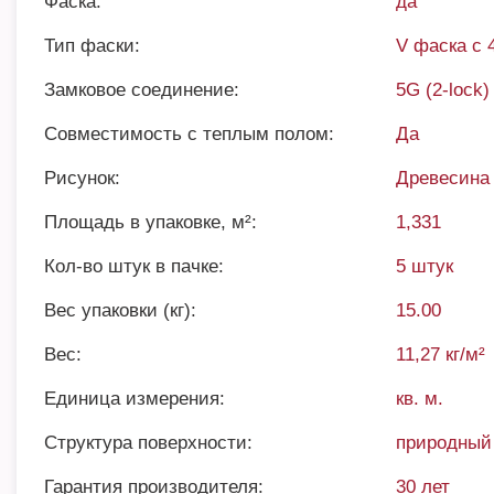
Фаска:
да
Тип фаски:
V фаска с 
Замковое соединение:
5G (2-lock)
Совместимость с теплым полом:
Да
Рисунок:
Древесина
Площадь в упаковке, м²:
1,331
Кол-во штук в пачке:
5 штук
Вес упаковки (кг):
15.00
Вес:
11,27 кг/м²
Единица измерения:
кв. м.
Структура поверхности:
природный
Гарантия производителя:
30 лет