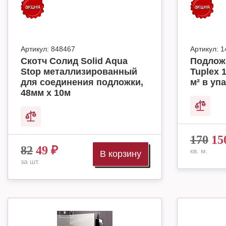
Артикул:
848467
Артикул:
1
Скотч Солид Solid Aqua
Подлож
Stop металлизированный
Tuplex 
для соединения подложки,
м² в упа
48мм х 10м
170
15
82
49
₽
кв. м.
В корзину
за шт.