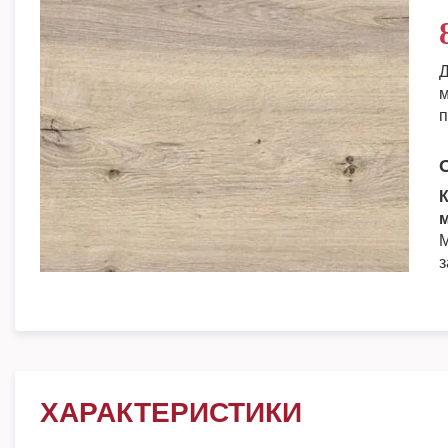
Д
м
п
К
м
М
з
ХАРАКТЕРИСТИКИ