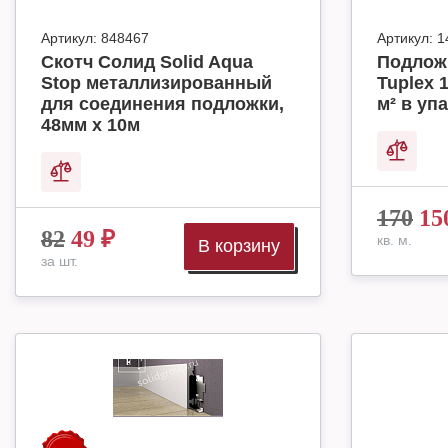
Артикул:
848467
Артикул:
1
Скотч Солид Solid Aqua
Подлож
Stop металлизированный
Tuplex 
для соединения подложки,
м² в упа
48мм х 10м
170
15
82
49
₽
кв. м.
В корзину
за шт.