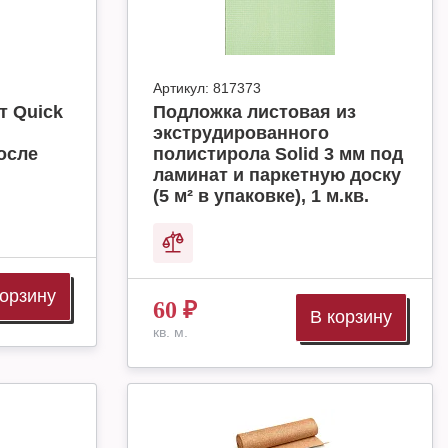
Артикул:
817373
т Quick
Подложка листовая из
экструдированного
осле
полистирола Solid 3 мм под
ламинат и паркетную доску
(5 м² в упаковке), 1 м.кв.
корзину
60
₽
В корзину
кв. м.