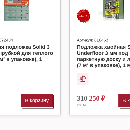
072434
Артикул:
816463
я подложка Solid 3
Подложка хвойная S
ырубкой для теплого
Underfloor 3 мм под
м² в упаковке), 1
паркетную доску и 
(7 м² в упаковке), 1 
310
250
₽
В корзину
В 
кв. м.