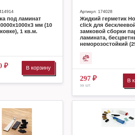
414914
Артикул:
174028
ка под ламинат
Жидкий герметик H
10000x1000x3 мм (10
click для бесклеево
ковке), 1 кв.м.
замковой сборки па
ламината, бесцвет
неморозостойкий (2
0
₽
В корзину
297
₽
В 
за шт.