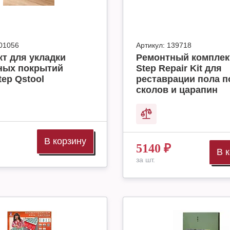
01056
Артикул:
139718
т для укладки
Ремонтный комплек
ных покрытий
Step Repair Kit для
tep Qstool
реставрации пола п
сколов и царапин
В корзину
5140
₽
В 
за шт.