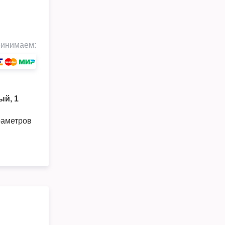
инимаем:
ый, 1
раметров