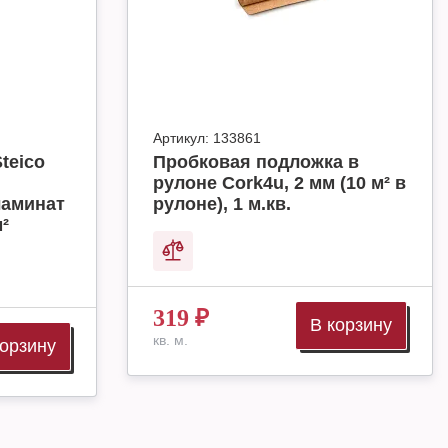
Артикул:
133861
teico
Пробковая подложка в
рулоне Cork4u, 2 мм (10 м² в
ламинат
рулоне), 1 м.кв.
м²
319
₽
В корзину
кв. м.
корзину