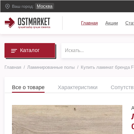
Москва
Ваш город:
Главная
Акции
Ста
Каталог
Главная
Ламинированные полы
Купить ламинат бренда F
Все о товаре
Характеристики
Сопутст
А