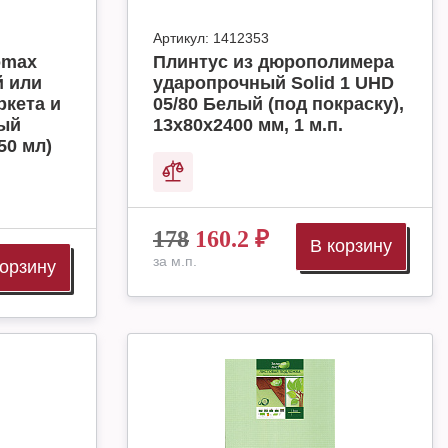
Артикул:
1412353
omax
Плинтус из дюрополимера
й или
ударопрочный Solid 1 UHD
ркета и
05/80 Белый (под покраску),
ный
13х80х2400 мм, 1 м.п.
50 мл)
178
160.2
₽
В корзину
за м.п.
корзину