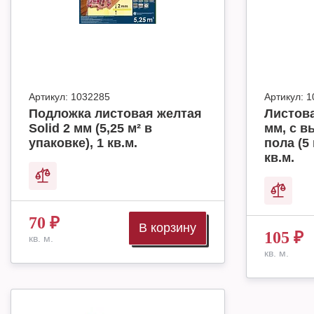
Артикул:
1032285
Артикул:
1
Подложка листовая желтая
Листова
Solid 2 мм (5,25 м² в
мм, с в
упаковке), 1 кв.м.
пола (5 
кв.м.
70
₽
В корзину
105
₽
кв. м.
кв. м.