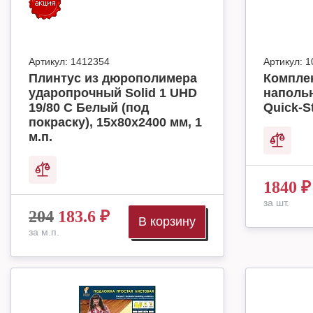
Артикул:
1412354
Артикул:
1
Плинтус из дюрополимера
Комплек
ударопрочный Solid 1 UHD
наполь
19/80 C Белый (под
Quick-S
покраску), 15х80х2400 мм, 1
м.п.
1840
₽
за шт.
204
183.6
₽
В корзину
за м.п.