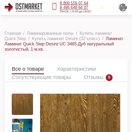
8 800 555 07 64
8 495 648 64 07
ПН-СБ: с 9:00 до 19:00
Главная
Ламинированные полы
Купить ламинат
Quick Step
Купить ламинат Desire (32 класс)
Ламинат
Ламинат Quick Step Desire UC 3465 Дуб натуральный
золотистый, 1 м.кв.
Все о товаре
Характеристики
Сопутствующие товары
Отзывы
0