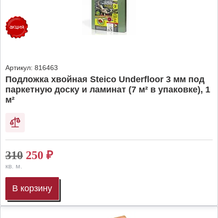
Артикул:
816463
Подложка хвойная Steico Underfloor 3 мм под
паркетную доску и ламинат (7 м² в упаковке), 1
м²
310
250
₽
кв. м.
В корзину