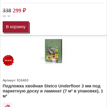
338
299
₽
кв. м.
В корзину
Артикул:
816463
Подложка хвойная Steico Underfloor 3 мм под
паркетную доску и ламинат (7 м² в упаковке), 1
м²