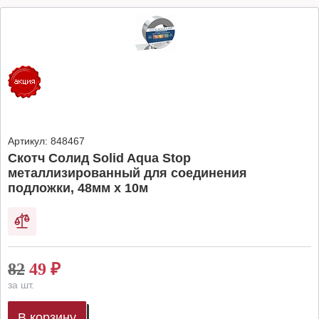
Артикул:
848467
Скотч Солид Solid Aqua Stop
металлизированный для соединения
подложки, 48мм х 10м
82
49
₽
за шт.
В корзину