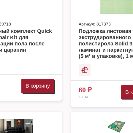
39718
Артикул:
817373
ный комплект Quick
Подложка листовая 
air Kit для
экструдированного
ации пола после
полистирола Solid 3
и царапин
ламинат и паркетну
(5 м² в упаковке), 1 м
В корзину
60
₽
В 
кв. м.