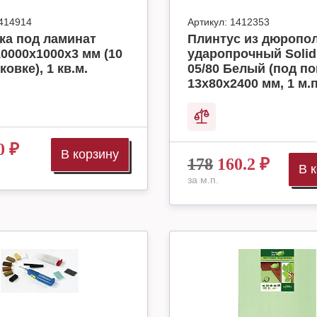
414914
Артикул:
1412353
ка под ламинат
Плинтус из дюропо
10000x1000x3 мм (10
ударопрочный Solid
ковке), 1 кв.м.
05/80 Белый (под по
13х80х2400 мм, 1 м.п
0
₽
В корзину
178
160.2
₽
В 
за м.п.