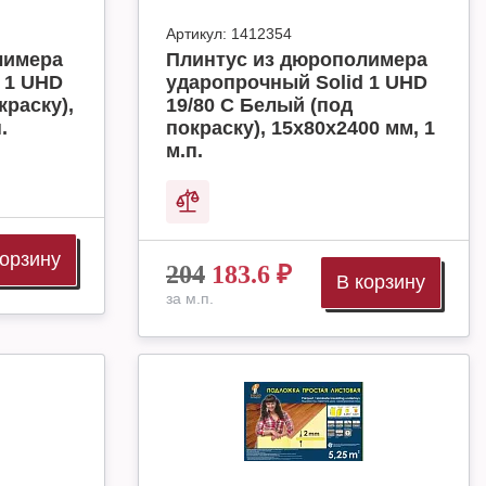
Артикул:
1412354
лимера
Плинтус из дюрополимера
 1 UHD
ударопрочный Solid 1 UHD
краску),
19/80 C Белый (под
.
покраску), 15х80х2400 мм, 1
м.п.
корзину
204
183.6
₽
В корзину
за м.п.