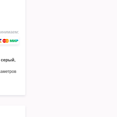
инимаем:
- серый,
раметров