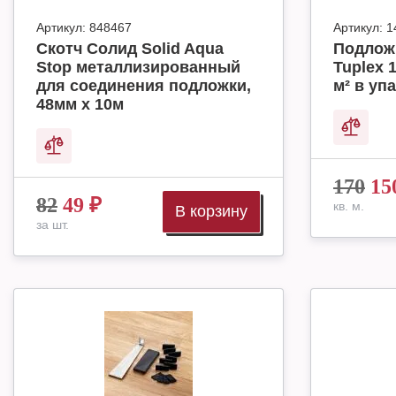
Артикул:
848467
Артикул:
1
Скотч Солид Solid Aqua
Подлож
Stop металлизированный
Tuplex 
для соединения подложки,
м² в упа
48мм х 10м
170
15
82
49
₽
кв. м.
В корзину
за шт.