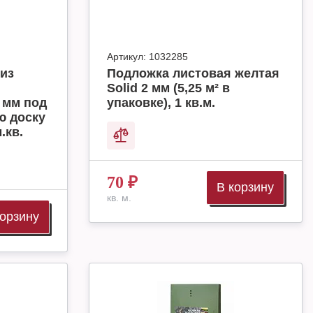
Артикул:
1032285
из
Подложка листовая желтая
Solid 2 мм (5,25 м² в
 мм под
упаковке), 1 кв.м.
ю доску
.кв.
70
₽
В корзину
кв. м.
корзину