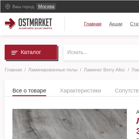
Москва
Ваш город:
Главная
Акции
Ста
Каталог
Главная
Ламинированные полы
Ламинат Berry Alloc
Лам
Все о товаре
Характеристики
Сопутст
А