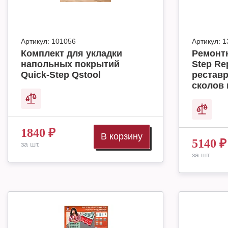
Артикул:
101056
Артикул:
1
Комплект для укладки
Ремонт
напольных покрытий
Step Rep
Quick-Step Qstool
реставр
сколов 
1840
₽
В корзину
5140
₽
за шт.
за шт.