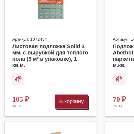
Артикул:
1072434
Артикул:
1
Листовая подложка Solid 3
Подлож
мм, с вырубкой для теплого
Aberhof
пола (5 м² в упаковке), 1
паркетн
кв.м.
м.кв.
105
₽
70
₽
В корзину
кв. м.
кв. м.