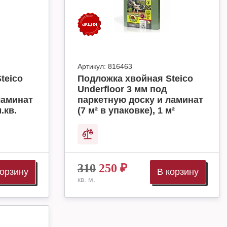
Артикул:
816463
teico
Подложка хвойная Steico
Underfloor 3 мм под
ламинат
паркетную доску и ламинат
.кв.
(7 м² в упаковке), 1 м²
310
250
₽
корзину
В корзину
кв. м.