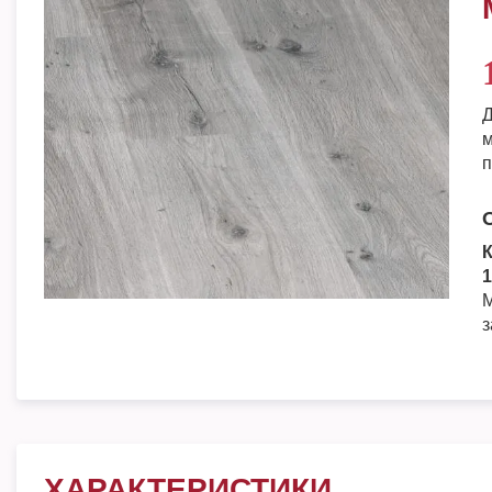
Д
м
п
К
1
М
з
ХАРАКТЕРИСТИКИ