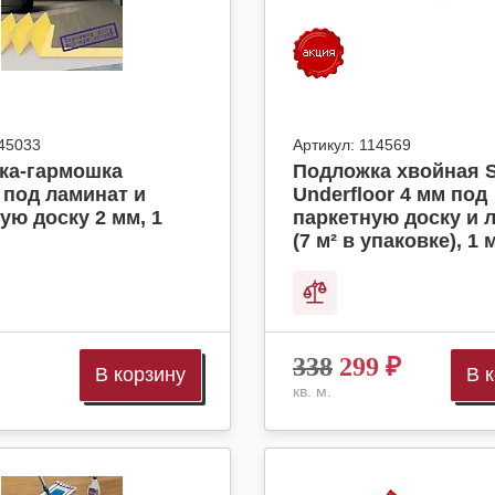
45033
Артикул:
114569
ка-гармошка
Подложка хвойная S
 под ламинат и
Underfloor 4 мм под
ую доску 2 мм, 1
паркетную доску и 
(7 м² в упаковке), 1 м
338
299
₽
В корзину
В 
кв. м.