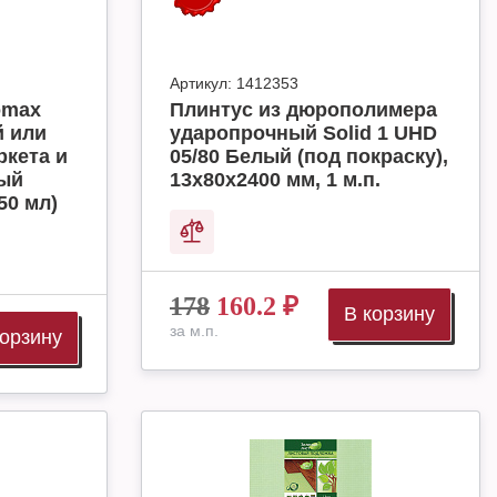
Артикул:
1412353
omax
Плинтус из дюрополимера
й или
ударопрочный Solid 1 UHD
ркета и
05/80 Белый (под покраску),
ный
13х80х2400 мм, 1 м.п.
50 мл)
178
160.2
₽
В корзину
за м.п.
корзину