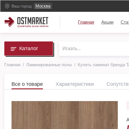
Москва
Ваш город:
Главная
Акции
Ста
Каталог
Главная
Ламинированные полы
Купить ламинат бренда Ta
Все о товаре
Характеристики
Сопутст
А