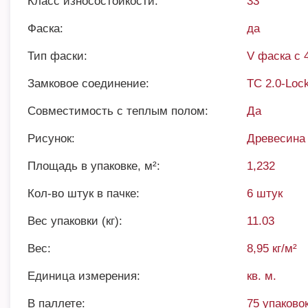
Класс износостойкости:
33
Фаска:
да
Тип фаски:
V фаска с 
Замковое соединение:
TC 2.0-Loc
Совместимость с теплым полом:
Да
Рисунок:
Древесина
Площадь в упаковке, м²:
1,232
Кол-во штук в пачке:
6 штук
Вес упаковки (кг):
11.03
Вес:
8,95 кг/м²
Единица измерения:
кв. м.
В паллете:
75 упаковок