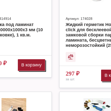
414914
Артикул:
174028
ка под ламинат
Жидкий герметик H
10000x1000x3 мм (10
click для бесклеево
ковке), 1 кв.м.
замковой сборки па
ламината, бесцвет
неморозостойкий (2
0
₽
В корзину
297
₽
В 
за шт.