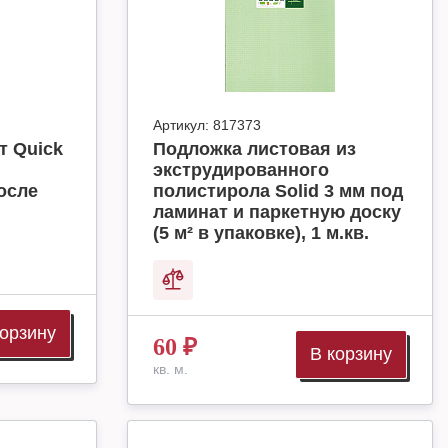
Артикул:
817373
т Quick
Подложка листовая из
экструдированного
осле
полистирола Solid 3 мм под
ламинат и паркетную доску
(5 м² в упаковке), 1 м.кв.
корзину
60
₽
В корзину
кв. м.