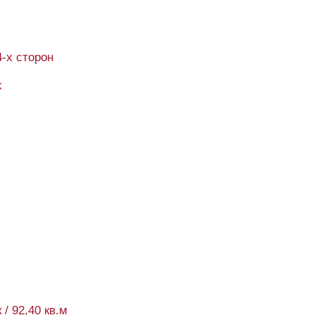
4-х сторон
k
 / 92,40 кв.м