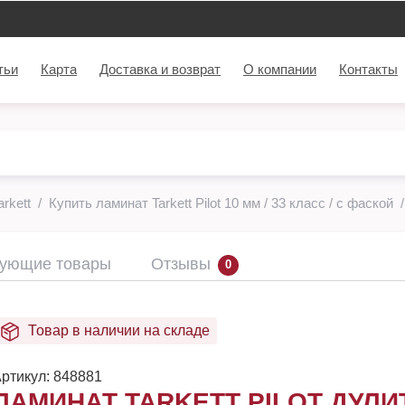
тьи
Карта
Доставка и возврат
О компании
Контакты
rkett
Купить ламинат Tarkett Pilot 10 мм / 33 класс / с фаской
вующие товары
Отзывы
0
Товар в наличии на складе
ртикул:
848881
ЛАМИНАТ TARKETT PILOT ДУЛИ