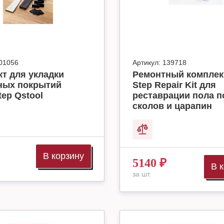
01056
Артикул:
139718
т для укладки
Ремонтный комплек
ных покрытий
Step Repair Kit для
tep Qstool
реставрации пола п
сколов и царапин
В корзину
5140
₽
В 
за шт.