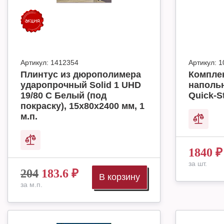
Артикул:
1412354
Артикул:
1
Плинтус из дюрополимера
Комплек
ударопрочный Solid 1 UHD
наполь
19/80 C Белый (под
Quick-S
покраску), 15х80х2400 мм, 1
м.п.
1840
₽
за шт.
204
183.6
₽
В корзину
за м.п.