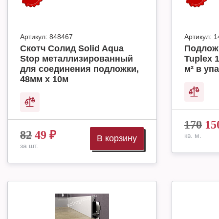
Артикул:
848467
Артикул:
1
Скотч Солид Solid Aqua
Подлож
Stop металлизированный
Tuplex 
для соединения подложки,
м² в упа
48мм х 10м
170
15
82
49
₽
кв. м.
В корзину
за шт.