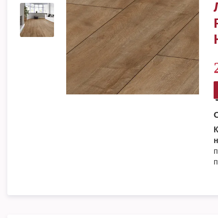
К
н
п
п