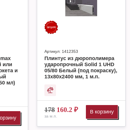
Артикул:
1412353
omax
Плинтус из дюрополимера
й или
ударопрочный Solid 1 UHD
ркета и
05/80 Белый (под покраску),
ный
13х80х2400 мм, 1 м.п.
50 мл)
178
160.2
₽
В корзину
за м.п.
корзину