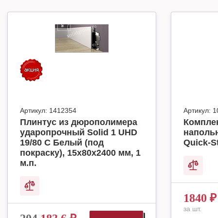
Артикул:
1412354
Артикул:
1
Плинтус из дюрополимера
Комплек
ударопрочный Solid 1 UHD
наполь
19/80 C Белый (под
Quick-S
покраску), 15х80х2400 мм, 1
м.п.
1840
₽
за шт.