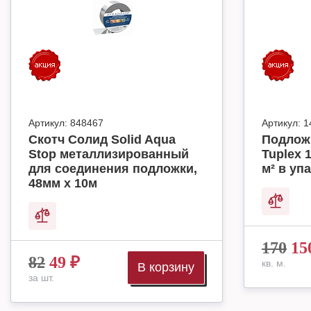
Артикул:
848467
Артикул:
1
Скотч Солид Solid Aqua
Подлож
Stop металлизированный
Tuplex 
для соединения подложки,
м² в упа
48мм х 10м
170
15
82
49
₽
кв. м.
В корзину
за шт.