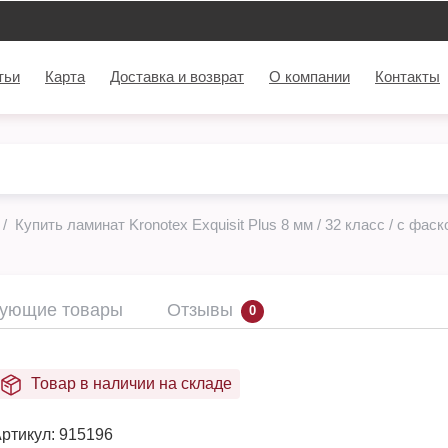
тьи
Карта
Доставка и возврат
О компании
Контакты
Купить ламинат Kronotex Exquisit Plus 8 мм / 32 класс / с фаск
вующие товары
Отзывы
0
Товар в наличии на складе
ртикул:
915196