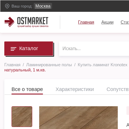
Москва
Ваш город:
Главная
Акции
Ста
Каталог
Главная
Ламинированные полы
Купить ламинат Kronotex
натуральный, 1 м.кв.
Все о товаре
Характеристики
Сопутст
А