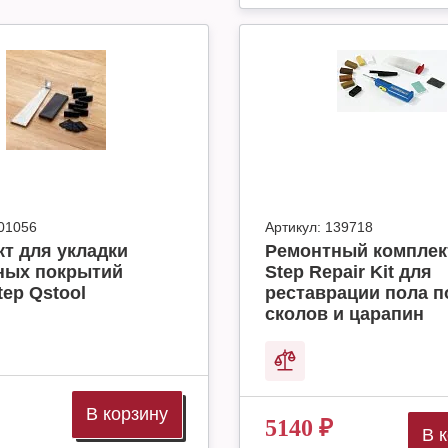
01056
Артикул:
139718
т для укладки
Ремонтный комплек
ных покрытий
Step Repair Kit для
tep Qstool
реставрации пола п
сколов и царапин
В корзину
5140
₽
В 