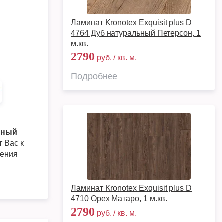
Ламинат Kronotex Exquisit plus D
4764 Дуб натуральный Петерсон, 1
м.кв.
2790
руб. / кв. м.
Подробнее
очный
т Вас к
нения
Ламинат Kronotex Exquisit plus D
4710 Орех Матаро, 1 м.кв.
2790
руб. / кв. м.