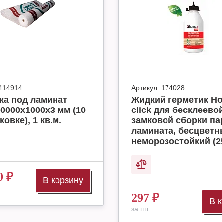
414914
Артикул:
174028
ка под ламинат
Жидкий герметик H
10000x1000x3 мм (10
click для бесклеево
ковке), 1 кв.м.
замковой сборки па
ламината, бесцвет
неморозостойкий (2
0
₽
В корзину
297
₽
В 
за шт.