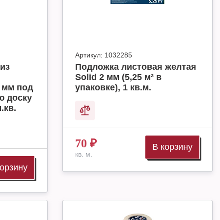
Артикул:
1032285
из
Подложка листовая желтая
Solid 2 мм (5,25 м² в
 мм под
упаковке), 1 кв.м.
ю доску
.кв.
70
₽
В корзину
кв. м.
корзину