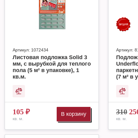
Артикул:
1072434
Артикул:
8
Листовая подложка Solid 3
Подложк
мм, с вырубкой для теплого
Underfl
пола (5 м² в упаковке), 1
паркетн
кв.м.
(7 м² в 
105
₽
310
25
В корзину
кв. м.
кв. м.