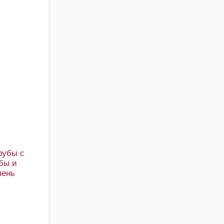
рубы с
убы и
чень