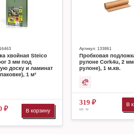
16463
Артикул:
133861
а хвойная Steico
Пробковая подложк
oor 3 мм под
рулоне Cork4u, 2 мм 
ую доску и ламинат
рулоне), 1 м.кв.
упаковке), 1 м²
319
₽
В 
0
₽
кв. м.
В корзину