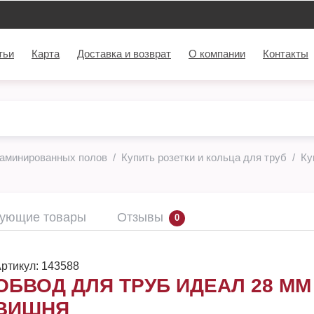
тьи
Карта
Доставка и возврат
О компании
Контакты
ламинированных полов
Купить розетки и кольца для труб
Ку
вующие товары
Отзывы
0
ртикул:
143588
ОБВОД ДЛЯ ТРУБ ИДЕАЛ 28 ММ
ВИШНЯ