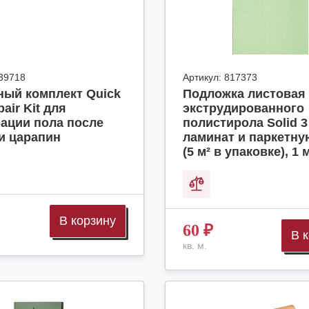
39718
Артикул:
817373
ный комплект Quick
Подложка листовая 
air Kit для
экструдированного
ации пола после
полистирола Solid 3
и царапин
ламинат и паркетну
(5 м² в упаковке), 1 м
В корзину
60
₽
В 
кв. м.