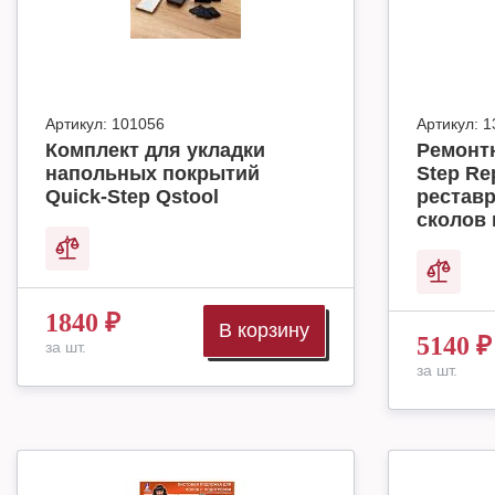
Артикул:
101056
Артикул:
1
Комплект для укладки
Ремонт
напольных покрытий
Step Rep
Quick-Step Qstool
реставр
сколов 
1840
₽
В корзину
5140
₽
за шт.
за шт.