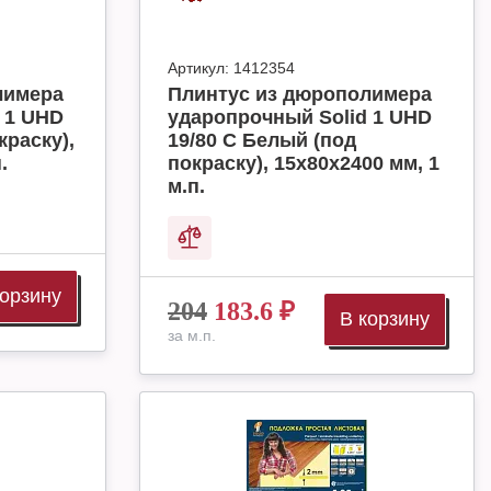
Артикул:
1412354
лимера
Плинтус из дюрополимера
 1 UHD
ударопрочный Solid 1 UHD
краску),
19/80 C Белый (под
.
покраску), 15х80х2400 мм, 1
м.п.
корзину
204
183.6
₽
В корзину
за м.п.