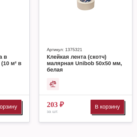
Артикул:
1375321
а в
Клейкая лента (скотч)
(10 м² в
малярная Unibob 50х50 мм,
белая
203
₽
корзину
В корзину
за шт.