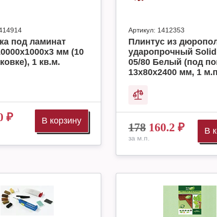
414914
Артикул:
1412353
ка под ламинат
Плинтус из дюропо
10000x1000x3 мм (10
ударопрочный Solid
ковке), 1 кв.м.
05/80 Белый (под по
13х80х2400 мм, 1 м.п
0
₽
В корзину
178
160.2
₽
В 
за м.п.