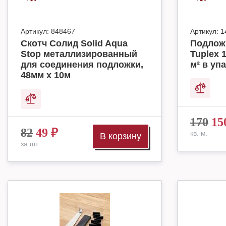
Артикул:
848467
Артикул:
1
Скотч Солид Solid Aqua
Подлож
Stop металлизированный
Tuplex 
для соединения подложки,
м² в упа
48мм х 10м
170
15
82
49
₽
кв. м.
В корзину
за шт.