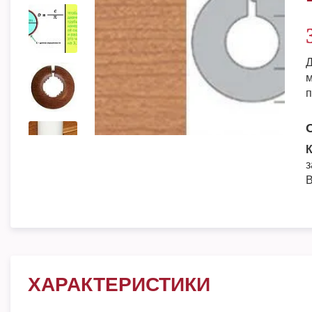
Д
м
п
К
з
В
ХАРАКТЕРИСТИКИ