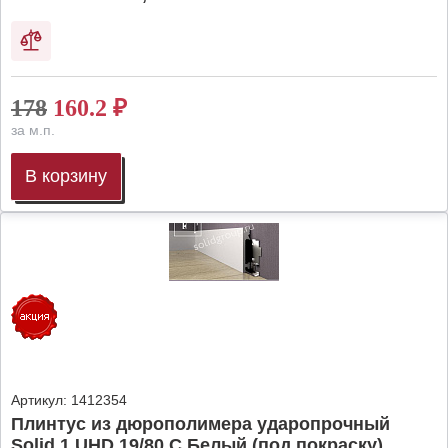
178
160.2
₽
за м.п.
В корзину
Артикул:
1412354
Плинтус из дюрополимера ударопрочный
Solid 1 UHD 19/80 C Белый (под покраску),