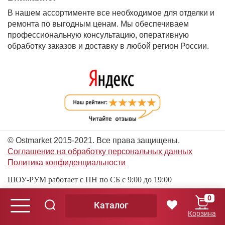
В нашем ассортименте все необходимое для отделки и
ремонта по выгодным ценам. Мы обеспечиваем
профессиональную консультацию, оперативную
обработку заказов и доставку в любой регион России.
© Ostmarket 2015-2021. Все права защищены.
Соглашение на обработку персональных данных
Политика конфиденциальности
ШОУ-РУМ работает с ПН по СБ с 9:00 до 19:00
0
Каталог
© Ostmarket 2015-2026. Все права защищены.
Корзина