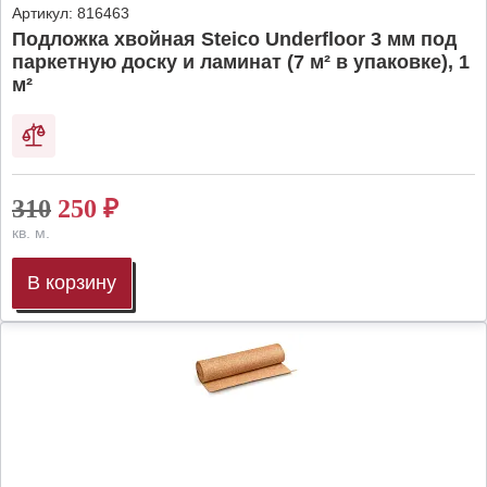
Артикул:
816463
Подложка хвойная Steico Underfloor 3 мм под
паркетную доску и ламинат (7 м² в упаковке), 1
м²
310
250
₽
кв. м.
В корзину