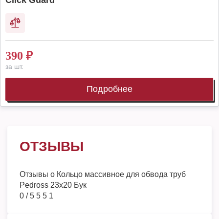
Click Guard
390
₽
за шт.
Подробнее
ОТЗЫВЫ
Отзывы о
Кольцо массивное для обвода труб
Pedross 23х20 Бук
0
/
5
5
5
1