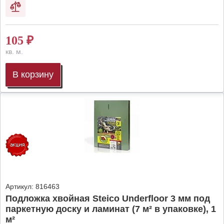
105
₽
кв. м.
В корзину
Артикул:
816463
Подложка хвойная Steico Underfloor 3 мм под
паркетную доску и ламинат (7 м² в упаковке), 1
м²