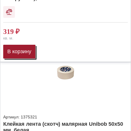
319
₽
кв. м.
В корзину
Артикул:
1375321
Клейкая лента (скотч) малярная Unibob 50х50
мм, белая