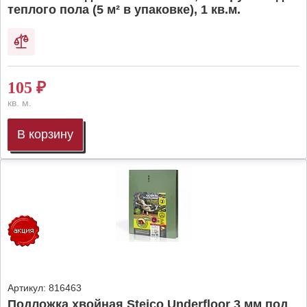
теплого пола (5 м² в упаковке), 1 кв.м.
105
₽
кв. м.
В корзину
Артикул:
816463
Подложка хвойная Steico Underfloor 3 мм под