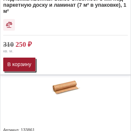
паркетную доску и ламинат (7 м² в упаковке), 1
м²
310
250
₽
кв. м.
В корзину
Артикул:
133861