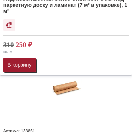
паркетную доску и ламинат (7 м² в упаковке), 1
м²
310
250
₽
кв. м.
В корзину
Артикул:
133861