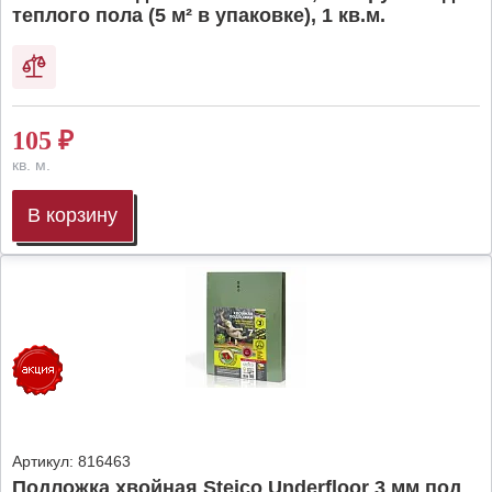
теплого пола (5 м² в упаковке), 1 кв.м.
105
₽
кв. м.
В корзину
Артикул:
816463
Подложка хвойная Steico Underfloor 3 мм под