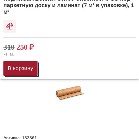
паркетную доску и ламинат (7 м² в упаковке), 1
м²
310
250
₽
кв. м.
В корзину
Артикул:
133861