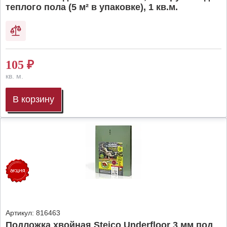
теплого пола (5 м² в упаковке), 1 кв.м.
105
₽
кв. м.
В корзину
Артикул:
816463
Подложка хвойная Steico Underfloor 3 мм под