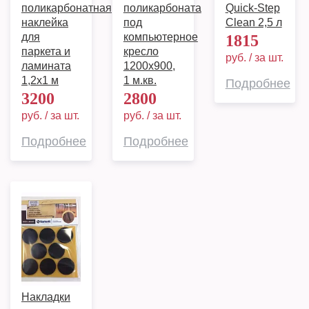
поликарбонатная
поликарбоната
Quick-Step
наклейка
под
Clean 2,5 л
для
компьютерное
1815
паркета и
кресло
руб. / за шт.
ламината
1200х900,
1,2х1 м
1 м.кв.
Подробнее
3200
2800
руб. / за шт.
руб. / за шт.
Подробнее
Подробнее
Накладки