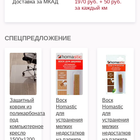
Доставка за МКАД
1970 руб. + 50 руб.
за каждый км
СПЕЦПРЕДЛОЖЕНИЕ
Защитный
Воск
Воск
коврик из
Homastic
Homastic
поликарбоната
для
для
под
устранения
устранения
компьютерное
мелких
мелких
кресло
недостатков
недостатков
1500х1200,
на паркете,
на паркете,