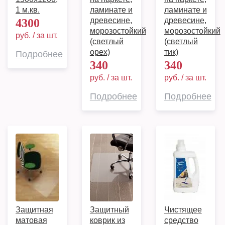
1 м.кв.
ламинате и
ламинате и
древесине,
древесине,
4300
морозостойкий
морозостойкий
руб. / за шт.
(светлый
(светлый
орех)
тик)
Подробнее
340
340
руб. / за шт.
руб. / за шт.
Подробнее
Подробнее
Защитная
Защитный
Чистящее
матовая
коврик из
средство