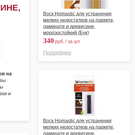
ИНЕ,
Воск Homastic для устранения
мелких недостатков на паркете,
ламинате и древесине,
морозостойкий (Бук)
340
руб. / за шт.
Подробнее
ов на
вы
ры
вки и
Воск Homastic для устранения
мелких недостатков на паркете,
ламинате и древесине,