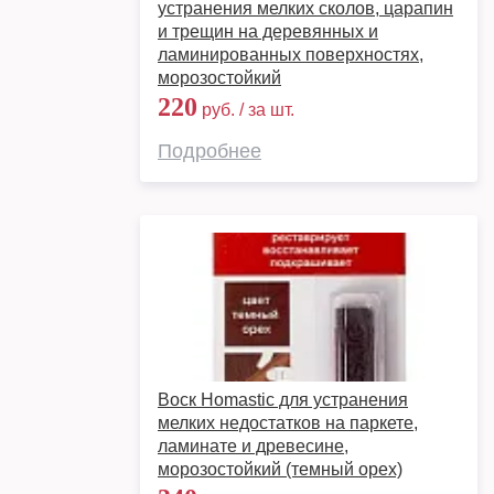
устранения мелких сколов, царапин
и трещин на деревянных и
ламинированных поверхностях,
морозостойкий
220
руб. / за шт.
Подробнее
Воск Homastic для устранения
мелких недостатков на паркете,
ламинате и древесине,
морозостойкий (темный орех)