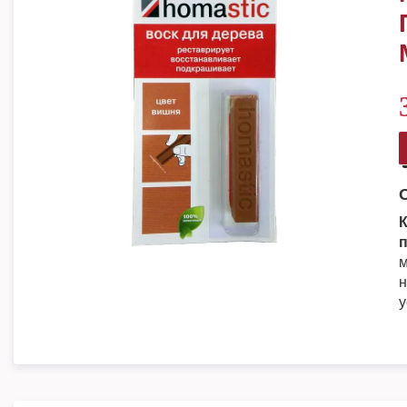
К
п
м
н
у