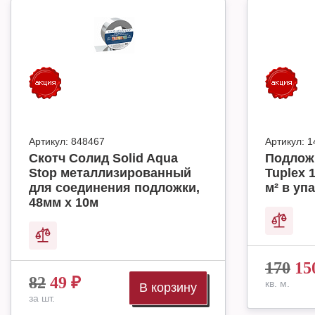
Артикул:
848467
Артикул:
1
Скотч Солид Solid Aqua
Подлож
Stop металлизированный
Tuplex 
для соединения подложки,
м² в упа
48мм х 10м
170
15
82
49
₽
кв. м.
В корзину
за шт.