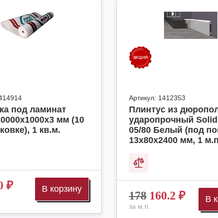
414914
Артикул:
1412353
ка под ламинат
Плинтус из дюропо
10000x1000x3 мм (10
ударопрочный Solid
ковке), 1 кв.м.
05/80 Белый (под по
13х80х2400 мм, 1 м.п
0
₽
В корзину
178
160.2
₽
В 
за м.п.