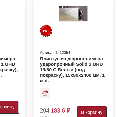
Артикул:
1412354
лимера
Плинтус из дюрополимера
 1 UHD
ударопрочный Solid 1 UHD
краску),
19/80 C Белый (под
.
покраску), 15х80х2400 мм, 1
м.п.
корзину
204
183.6
₽
В корзину
за м.п.