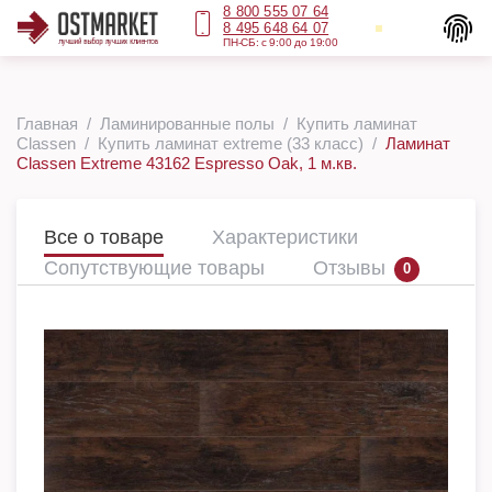
8 800 555 07 64
8 495 648 64 07
ПН-СБ: с 9:00 до 19:00
Главная
Ламинированные полы
Купить ламинат
Classen
Купить ламинат extreme (33 класс)
Ламинат
Classen Extreme 43162 Espresso Oak, 1 м.кв.
Все о товаре
Характеристики
Сопутствующие товары
Отзывы
0