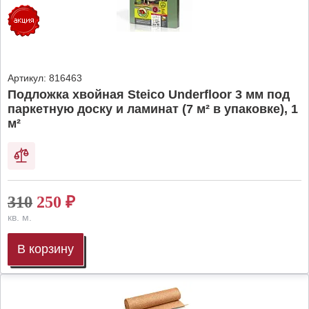
Артикул:
816463
Подложка хвойная Steico Underfloor 3 мм под
паркетную доску и ламинат (7 м² в упаковке), 1
м²
310
250
₽
кв. м.
В корзину