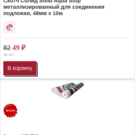
Скотч Солид Solid Aqua Stop
металлизированный для соединения
подложки, 48мм х 10м
82
49
₽
за шт.
В корзину