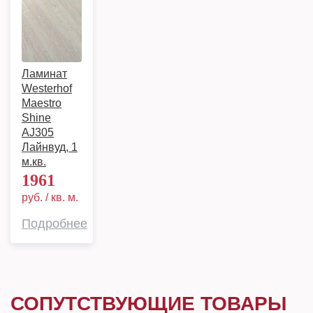
Ламинат
Westerhof
Maestro
Shine
AJ305
Лайнвуд, 1
м.кв.
1961
руб. / кв. м.
Подробнее
СОПУТСТВУЮЩИЕ ТОВАРЫ