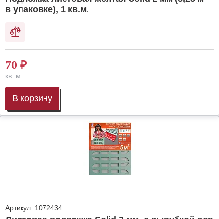
в упаковке), 1 кв.м.
70
₽
кв. м.
В корзину
Артикул:
1072434