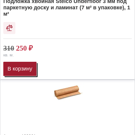
Подложка хвойная Steico Underfloor 3 мм под
паркетную доску и ламинат (7 м² в упаковке), 1
м²
310
250
₽
кв. м.
В корзину