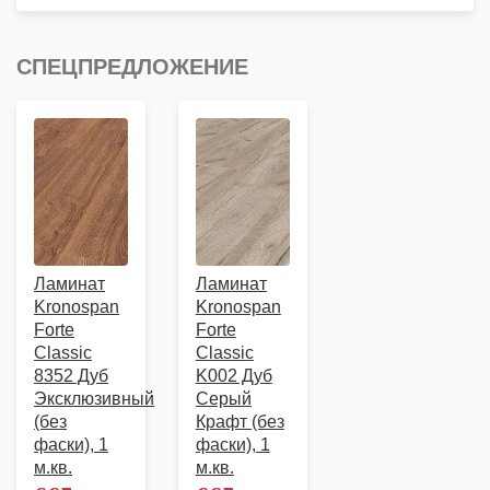
СПЕЦПРЕДЛОЖЕНИЕ
Ламинат
Ламинат
Kronospan
Kronospan
Forte
Forte
Classic
Classic
8352 Дуб
K002 Дуб
Эксклюзивный
Серый
(без
Крафт (без
фаски), 1
фаски), 1
м.кв.
м.кв.