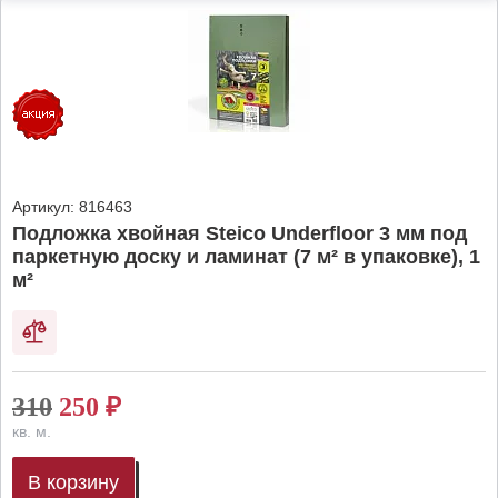
Артикул:
816463
Подложка хвойная Steico Underfloor 3 мм под
паркетную доску и ламинат (7 м² в упаковке), 1
м²
310
250
₽
кв. м.
В корзину