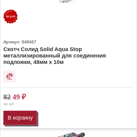
Артикул:
848467
Скотч Солид Solid Aqua Stop
металлизированный для соединения
подложки, 48мм х 10м
82
49
₽
за шт.
В корзину