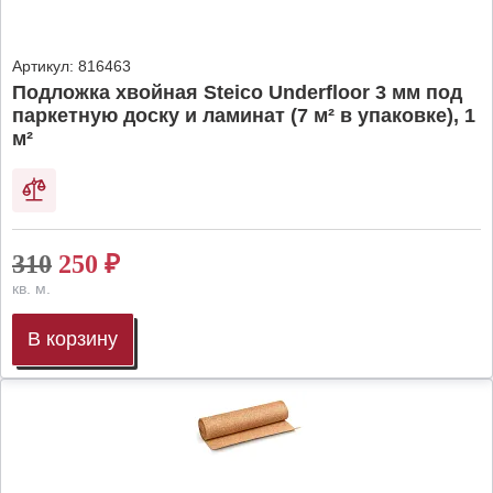
Артикул:
816463
Подложка хвойная Steico Underfloor 3 мм под
паркетную доску и ламинат (7 м² в упаковке), 1
м²
310
250
₽
кв. м.
В корзину