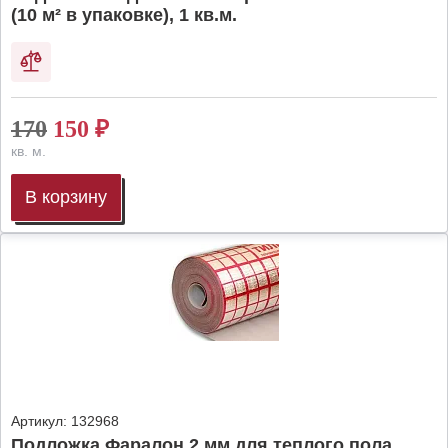
(10 м² в упаковке), 1 кв.м.
170
150
₽
кв. м.
В корзину
Артикул:
132968
Подложка Фаралон 2 мм для теплого пола