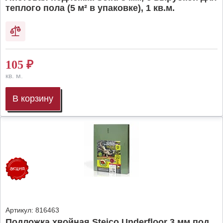
теплого пола (5 м² в упаковке), 1 кв.м.
105
₽
кв. м.
В корзину
Артикул:
816463
Подложка хвойная Steico Underfloor 3 мм под