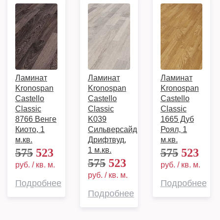
Ламинат
Ламинат
Ламинат
Kronospan
Kronospan
Kronospan
Castello
Castello
Castello
Classic
Classic
Classic
8766 Венге
K039
1665 Дуб
Киото, 1
Сильверсайд
Роял, 1
м.кв.
Дрифтвуд,
м.кв.
1 м.кв.
575
523
575
523
575
523
руб. / кв. м.
руб. / кв. м.
руб. / кв. м.
Подробнее
Подробнее
Подробнее