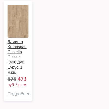
Ламинат
Kronospan
Castello
Classic
К406 Дуб
Еурус, 1
м.кв.
575
473
руб. / кв. м.
Подробнее