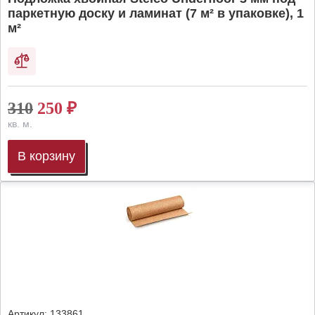
паркетную доску и ламинат (7 м² в упаковке), 1
м²
310
250
₽
кв. м.
В корзину
Артикул:
133861