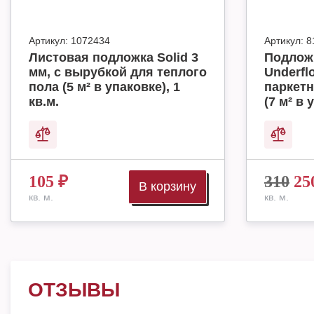
Артикул:
1072434
Артикул:
8
Листовая подложка Solid 3
Подложк
мм, с вырубкой для теплого
Underfl
пола (5 м² в упаковке), 1
паркетн
кв.м.
(7 м² в 
105
₽
310
25
В корзину
кв. м.
кв. м.
ОТЗЫВЫ