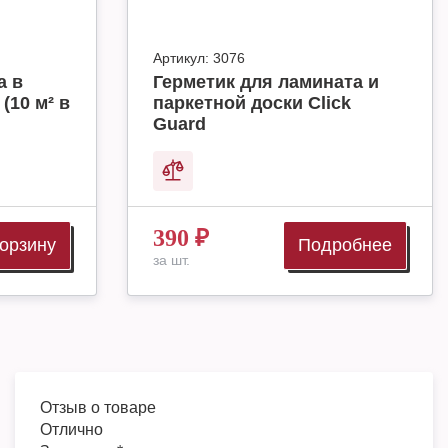
Артикул:
3076
а в
Герметик для ламината и
(10 м² в
паркетной доски Click
Guard
390
₽
корзину
Подробнее
за шт.
Отзыв о товаре
Отлично