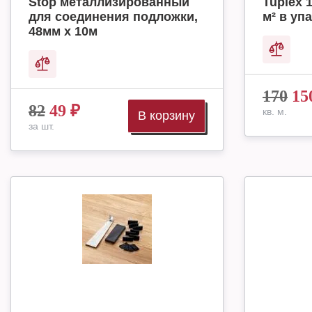
Stop металлизированный
Tuplex 
для соединения подложки,
м² в упа
48мм х 10м
170
15
82
49
₽
кв. м.
В корзину
за шт.