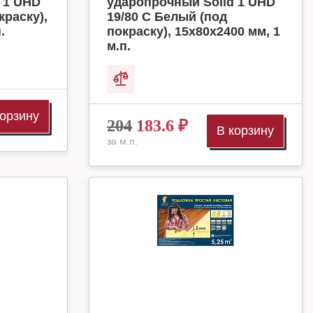
 1 UHD
ударопрочный Solid 1 UHD
краску),
19/80 C Белый (под
.
покраску), 15х80х2400 мм, 1
м.п.
корзину
204
183.6
₽
В корзину
за м.п.