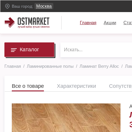
Москва
Ваш город:
Главная
Акции
Ста
Каталог
Главная
Ламинированные полы
Ламинат Berry Alloc
Лам
Все о товаре
Характеристики
Сопутст
А