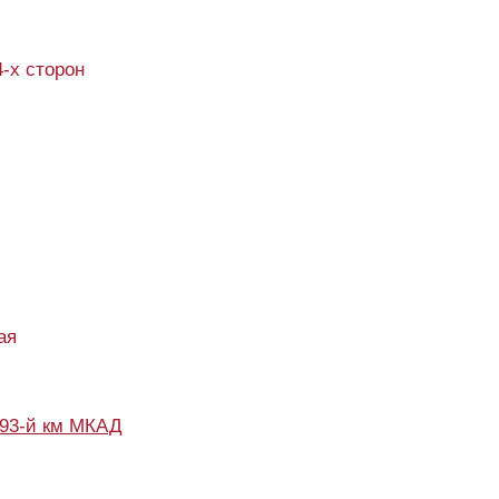
4-х сторон
ая
93-й км МКАД