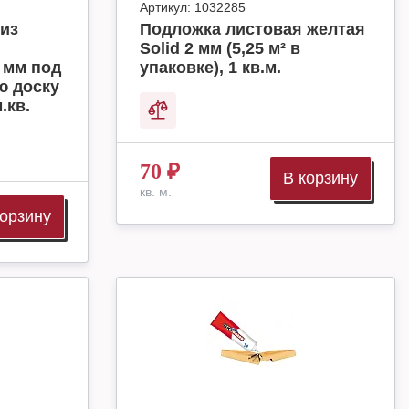
Артикул:
1032285
из
Подложка листовая желтая
Solid 2 мм (5,25 м² в
 мм под
упаковке), 1 кв.м.
ю доску
.кв.
70
₽
В корзину
кв. м.
корзину