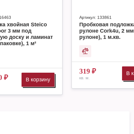
16463
Артикул:
133861
а хвойная Steico
Пробковая подложк
oor 3 мм под
рулоне Cork4u, 2 мм 
ую доску и ламинат
рулоне), 1 м.кв.
упаковке), 1 м²
319
₽
В 
0
₽
кв. м.
В корзину