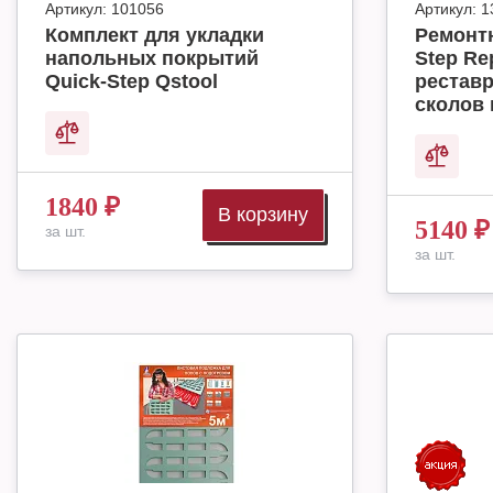
Артикул:
101056
Артикул:
1
Комплект для укладки
Ремонт
напольных покрытий
Step Rep
Quick-Step Qstool
реставр
сколов 
1840
₽
В корзину
5140
₽
за шт.
за шт.