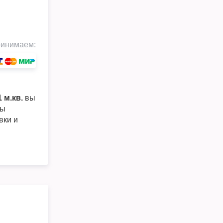
инимаем:
 м.кв.
вы
ры
вки и