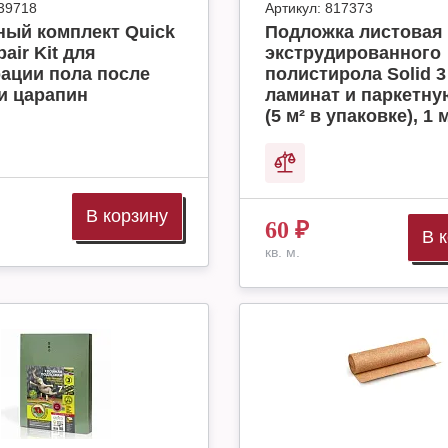
39718
Артикул:
817373
ный комплект Quick
Подложка листовая 
air Kit для
экструдированного
ации пола после
полистирола Solid 3
и царапин
ламинат и паркетну
(5 м² в упаковке), 1 м
В корзину
60
₽
В 
кв. м.