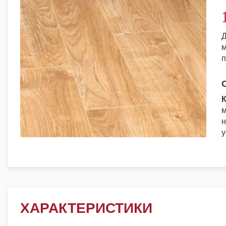
Д
м
п
К
м
н
у
ХАРАКТЕРИСТИКИ