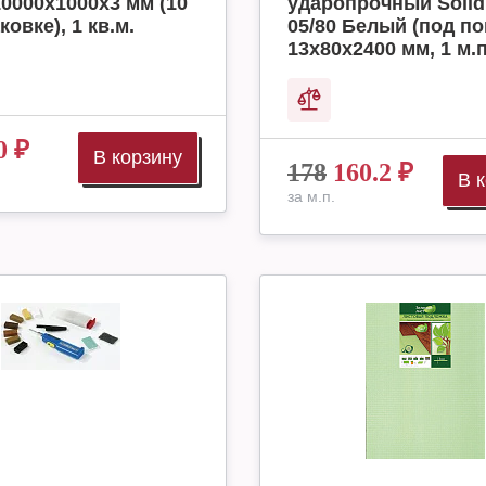
10000x1000x3 мм (10
ударопрочный Solid
ковке), 1 кв.м.
05/80 Белый (под по
13х80х2400 мм, 1 м.п
0
₽
В корзину
178
160.2
₽
В 
за м.п.